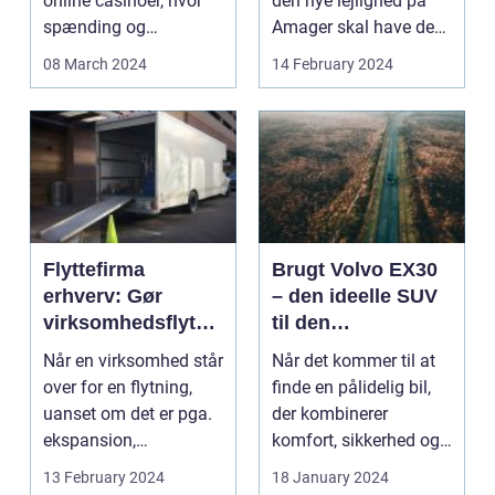
online casinoer, hvor
den nye lejlighed på
spænding og
Amager skal have den
underholdningsværdie
helt rette ste...
08 March 2024
14 February 2024
n aldri...
Flyttefirma
Brugt Volvo EX30
erhverv: Gør
– den ideelle SUV
virksomhedsflytni
til den
ngen problemfri
prisbevidste
Når en virksomhed står
Når det kommer til at
over for en flytning,
finde en pålidelig bil,
uanset om det er pga.
der kombinerer
ekspansion,
komfort, sikkerhed og
nedskæring, eller blo...
en følelse af luk...
13 February 2024
18 January 2024