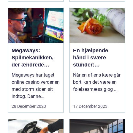
Megaways:
En hjælpende
Spilmekanikken,
hånd i svære
der ændrede
stunder:
online slots
Bedemand i
Megaways har taget
Når en af ens kære går
Pindstrup
online casino verdenen
bort, kan det være en
med storm siden sit
følelsesmæssig og ...
indtog. Denne
innovative
28 December 2023
17 December 2023
spillefunktio...