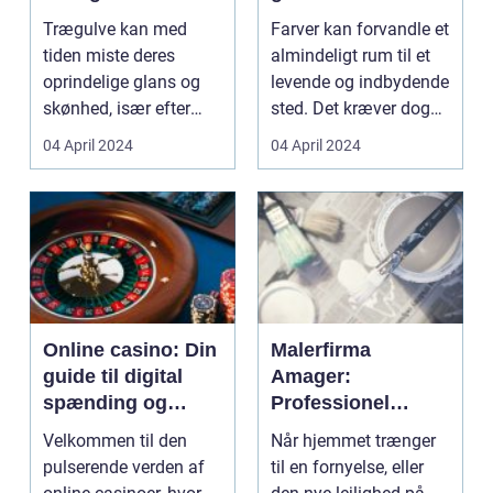
perfektion
farverigt hjem
Trægulve kan med
Farver kan forvandle et
tiden miste deres
almindeligt rum til et
oprindelige glans og
levende og indbydende
skønhed, især efter
sted. Det kræver dog
mange års brug og
ekspertise...
04 April 2024
04 April 2024
slid. ...
Online casino: Din
Malerfirma
guide til digital
Amager:
spænding og
Professionel
underholdning
malerservice hvor
Velkommen til den
Når hjemmet trænger
kvalitet er i
pulserende verden af
til en fornyelse, eller
højsædet