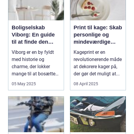
Boligselskab
Print til kage: Skab
Viborg: En guide
personlige og
til at finde den
mindeværdige
perfekte lejebolig
kageoplevelser
Viborg er en by fyldt
Kageprint er en
med historie og
revolutionerende måde
charme, der lokker
at dekorere kager på,
mange til at bosætte
der gør det muligt at...
sig her. At find...
05 May 2025
08 April 2025