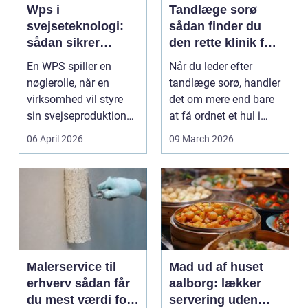
Wps i
Tandlæge sorø
svejseteknologi:
sådan finder du
sådan sikrer
den rette klinik for
virksomheder
dig
En WPS spiller en
Når du leder efter
kvalitet og
nøglerolle, når en
tandlæge sorø, handler
sporbarhed
virksomhed vil styre
det om mere end bare
sin svejseproduktion
at få ordnet et hul i
sikkert, ensartet og ...
tanden. For man...
06 April 2026
09 March 2026
Malerservice til
Mad ud af huset
erhverv sådan får
aalborg: lækker
du mest værdi for
servering uden