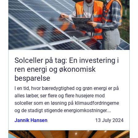
Solceller på tag: En investering i
ren energi og økonomisk
besparelse
I en tid, hvor bæredygtighed og grøn energi er på
alles læber, ser flere og flere husejere mod
solceller som en løsning på klimaudfordringerne
og de stadigt stigende energiomkostninger.
Solceller på ens tag er ikke blot en investering i
Jannik Hansen
13 July 2024
hjemmets værd...