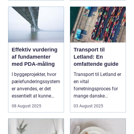
Effektiv vurdering
Transport til
af fundamenter
Letland: En
med PDA-måling
omfattende guide
I byggeprojekter, hvor
Transport til Letland er
pælefunderingssystem
en vital
er anvendes, er det
forretningsproces for
essentielt at kunne
mange danske
bedø...
virksomheder, der
08 August 2025
03 August 2025
opererer p&ar...