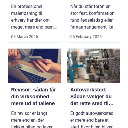
pengene
stress
En professionel
Når du står foran en
malerløsning til
stor fest, konfirmation,
erhverv handler om
rund fødselsdag eller
meget mere end pæne
firmaarrangement, kan
vægge. Malerarbejde
planlægnin...
08 March 2026
06 February 2026
påvirker...
Revisor: sådan får
Autoværksted:
din virksomhed
Sådan vælger du
mere ud af tallene
det rette sted til
din bil
En revisor er langt
Et godt autoværksted
mere end en, der
er mere end bare et
tjekker bilag og laver
sted, hvor bilen bliver