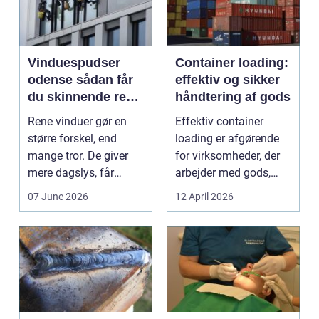
Vinduespudser
Container loading:
odense sådan får
effektiv og sikker
du skinnende rene
håndtering af gods
ruder året rundt
Rene vinduer gør en
Effektiv container
større forskel, end
loading er afgørende
mange tror. De giver
for virksomheder, der
mere dagslys, får
arbejder med gods,
boligen eller virksom...
skrot eller ...
07 June 2026
12 April 2026