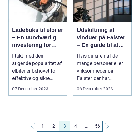
Ladeboks til elbiler
Udskiftning af
– En uundværlig
vinduer på Falster
investering for
– En guide til at
elbilsejere
håndtere dit
I takt med den
Hvis du er en af de
glasproblem
stigende popularitet af
mange personer eller
elbiler er behovet for
virksomheder på
effektive og sikre
Falster, der har
opladningslø...
udfordringer med vin...
07 December 2023
06 December 2023
1
2
3
4
…
56