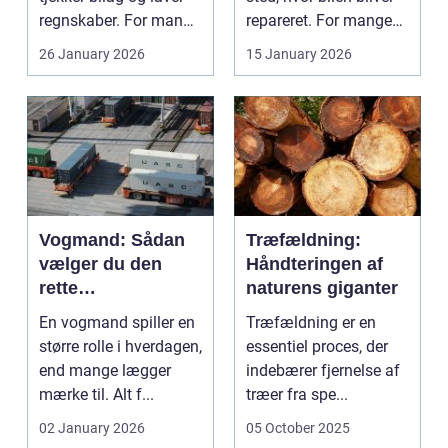
regnskaber. For mange
repareret. For mange
mindre og mellemst...
bilejere...
26 January 2026
15 January 2026
Vogmand: Sådan
Træfældning:
vælger du den
Håndteringen af
rette
naturens giganter
transportpartner
En vogmand spiller en
Træfældning er en
større rolle i hverdagen,
essentiel proces, der
end mange lægger
indebærer fjernelse af
mærke til. Alt f...
træer fra spe...
02 January 2026
05 October 2025