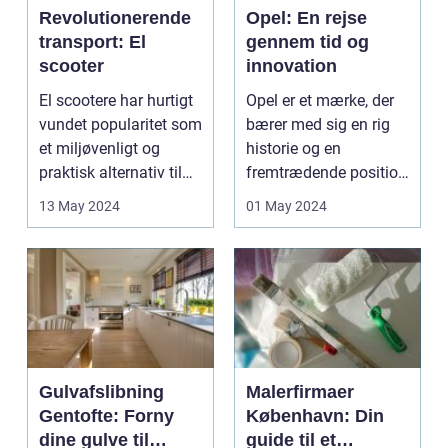
Revolutionerende
Opel: En rejse
transport: El
gennem tid og
scooter
innovation
El scootere har hurtigt
Opel er et mærke, der
vundet popularitet som
bærer med sig en rig
et miljøvenligt og
historie og en
praktisk alternativ til
fremtrædende position
traditione...
i den globale bilind...
13 May 2024
01 May 2024
Gulvafslibning
Malerfirmaer
Gentofte: Forny
København: Din
dine gulve til
guide til et