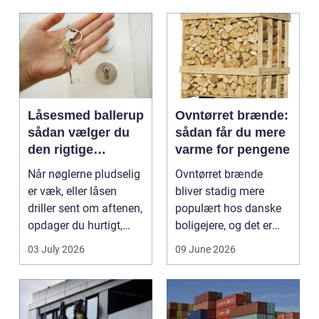
Låsesmed ballerup
Ovntørret brænde:
sådan vælger du
sådan får du mere
den rigtige
varme for pengene
låsepartner
Når nøglerne pludselig
Ovntørret brænde
er væk, eller låsen
bliver stadig mere
driller sent om aftenen,
populært hos danske
opdager du hurtigt,
boligejere, og det er
hvor vigtig ...
ikke uden grund. Når
03 July 2026
09 June 2026
b...