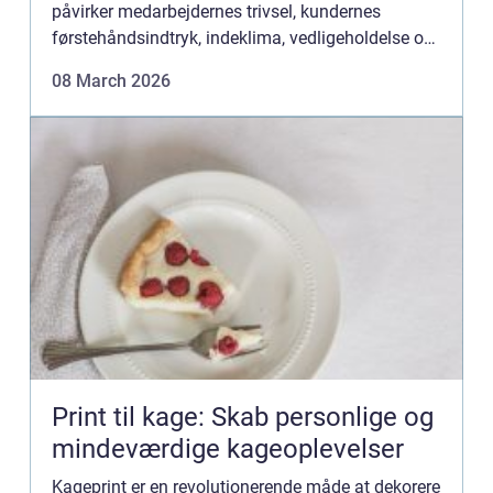
påvirker medarbejdernes trivsel, kundernes
førstehåndsindtryk, indeklima, vedligeholdelse og
i sidste ende virksomhedens bundlinje. Når en
08 March 2026
virksomhed vælger M...
Print til kage: Skab personlige og
mindeværdige kageoplevelser
Kageprint er en revolutionerende måde at dekorere