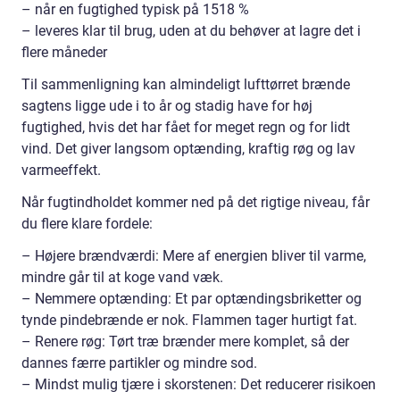
– når en fugtighed typisk på 1518 %
– leveres klar til brug, uden at du behøver at lagre det i
flere måneder
Til sammenligning kan almindeligt lufttørret brænde
sagtens ligge ude i to år og stadig have for høj
fugtighed, hvis det har fået for meget regn og for lidt
vind. Det giver langsom optænding, kraftig røg og lav
varmeeffekt.
Når fugtindholdet kommer ned på det rigtige niveau, får
du flere klare fordele:
– Højere brændværdi: Mere af energien bliver til varme,
mindre går til at koge vand væk.
– Nemmere optænding: Et par optændingsbriketter og
tynde pindebrænde er nok. Flammen tager hurtigt fat.
– Renere røg: Tørt træ brænder mere komplet, så der
dannes færre partikler og mindre sod.
– Mindst mulig tjære i skorstenen: Det reducerer risikoen