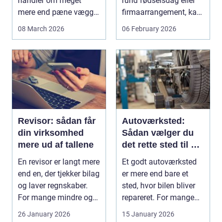
handler om meget
rund fødselsdag eller
mere end pæne vægge.
firmaarrangement, kan
Malerarbejde påvirker...
planlægnin...
08 March 2026
06 February 2026
Revisor: sådan får
Autoværksted:
din virksomhed
Sådan vælger du
mere ud af tallene
det rette sted til din
bil
En revisor er langt mere
Et godt autoværksted
end en, der tjekker bilag
er mere end bare et
og laver regnskaber.
sted, hvor bilen bliver
For mange mindre og
repareret. For mange
mellemst...
bilejere...
26 January 2026
15 January 2026