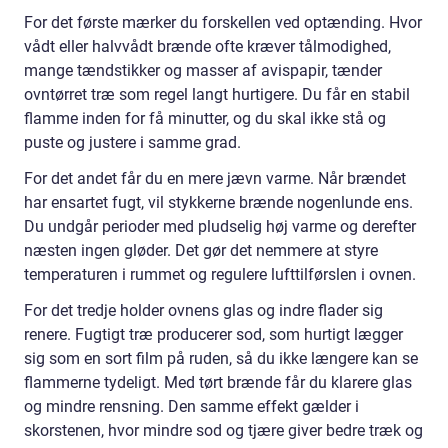
For det første mærker du forskellen ved optænding. Hvor
vådt eller halvvådt brænde ofte kræver tålmodighed,
mange tændstikker og masser af avispapir, tænder
ovntørret træ som regel langt hurtigere. Du får en stabil
flamme inden for få minutter, og du skal ikke stå og
puste og justere i samme grad.
For det andet får du en mere jævn varme. Når brændet
har ensartet fugt, vil stykkerne brænde nogenlunde ens.
Du undgår perioder med pludselig høj varme og derefter
næsten ingen gløder. Det gør det nemmere at styre
temperaturen i rummet og regulere lufttilførslen i ovnen.
For det tredje holder ovnens glas og indre flader sig
renere. Fugtigt træ producerer sod, som hurtigt lægger
sig som en sort film på ruden, så du ikke længere kan se
flammerne tydeligt. Med tørt brænde får du klarere glas
og mindre rensning. Den samme effekt gælder i
skorstenen, hvor mindre sod og tjære giver bedre træk og