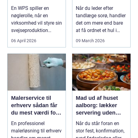
virksomheder
dig
En WPS spiller en
Når du leder efter
kvalitet og
nøglerolle, når en
tandlæge sorø, handler
sporbarhed
virksomhed vil styre sin
det om mere end bare
svejseproduktion
at få ordnet et hul i
sikkert, ensartet og ...
tanden. For man...
06 April 2026
09 March 2026
Malerservice til
Mad ud af huset
erhverv sådan får
aalborg: lækker
du mest værdi for
servering uden
pengene
stress
En professionel
Når du står foran en
malerløsning til erhverv
stor fest, konfirmation,