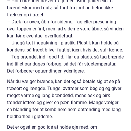
– Hold brændet hævet fra jorden. Brug paller eller et
brændeskur med gulv, så fugt fra jord og beton ikke
trækker op i træet.
– Dæk for oven, åbn for siderne. Tag eller presenning
over toppen er fint, men lad siderne være åbne, så vinden
kan tørre eventuel overfladefugt.
– Undgå tæt indpakning i plastik. Plastik kan holde på
kondens, så træet bliver fugtigt igen, hvis det står længe.
– Tag brændet ind i god tid. Har du plads, så tag brænde
ind til et par dages forbrug, så det får stuetemperatur.
Det forbedrer optændingen yderligere.
Når du vælger brænde, kan det også betale sig at se på
træsort og længde. Tunge løvtræer som bøg og eg giver
meget varme og lang brændetid, mens ask og birk
tænder lettere og giver en pæn flamme. Mange vælger
en blanding for at kombinere nem optænding med lang
holdbarhed i gløderne.
Det er også en god idé at holde øje med, om