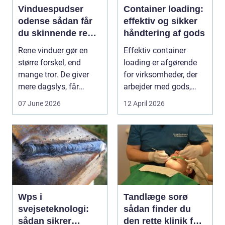
Vinduespudser
Container loading:
odense sådan får
effektiv og sikker
du skinnende rene
håndtering af gods
ruder året rundt
Rene vinduer gør en
Effektiv container
større forskel, end
loading er afgørende
mange tror. De giver
for virksomheder, der
mere dagslys, får
arbejder med gods,
boligen eller virksom...
skrot eller ...
07 June 2026
12 April 2026
Wps i
Tandlæge sorø
svejseteknologi:
sådan finder du
sådan sikrer
den rette klinik for