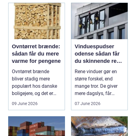
Ovntørret brænde:
Vinduespudser
sådan får du mere
odense sådan får
varme for pengene
du skinnende rene
ruder året rundt
Ovntørret brænde
Rene vinduer gør en
bliver stadig mere
større forskel, end
populært hos danske
mange tror. De giver
boligejere, og det er
mere dagslys, får
ikke uden grund. Når
boligen eller virksom...
09 June 2026
07 June 2026
b...