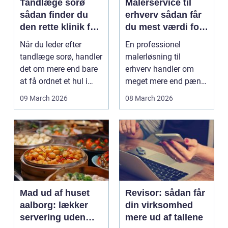
Tandlæge sorø
Malerservice til
sådan finder du
erhverv sådan får
den rette klinik for
du mest værdi for
dig
pengene
Når du leder efter
En professionel
tandlæge sorø, handler
malerløsning til
det om mere end bare
erhverv handler om
at få ordnet et hul i
meget mere end pæne
tanden. For man...
vægge. Malerarbejde
09 March 2026
08 March 2026
påvirker...
Mad ud af huset
Revisor: sådan får
aalborg: lækker
din virksomhed
servering uden
mere ud af tallene