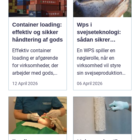
Container loading:
Wps i
effektiv og sikker
svejseteknologi:
håndtering af gods
sådan sikrer
virksomheder
Effektiv container
En WPS spiller en
kvalitet og
loading er afgørende
nøglerolle, når en
sporbarhed
for virksomheder, der
virksomhed vil styre
arbejder med gods,
sin svejseproduktion
skrot eller ...
sikkert, ensartet og ...
12 April 2026
06 April 2026