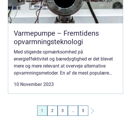
Varmepumpe – Fremtidens
opvarmningsteknologi
Med stigende opmærksomhed på
energieffektivitet og bæredygtighed er det blevet
mere og mere relevant at overveje alternative
opvarmningsmetoder. En af de mest populære
teknologier til dette formål er en varmepumpe. En
10 November 2023
va...
1
2
3
…
5