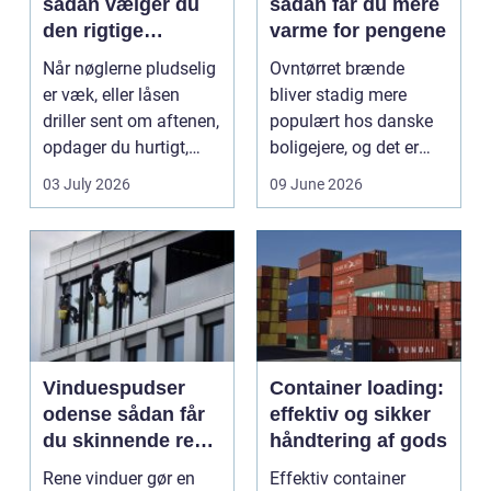
sådan vælger du
sådan får du mere
den rigtige
varme for pengene
låsepartner
Når nøglerne pludselig
Ovntørret brænde
er væk, eller låsen
bliver stadig mere
driller sent om aftenen,
populært hos danske
opdager du hurtigt,
boligejere, og det er
hvor vigtig ...
ikke uden grund. Når
03 July 2026
09 June 2026
b...
Vinduespudser
Container loading:
odense sådan får
effektiv og sikker
du skinnende rene
håndtering af gods
ruder året rundt
Rene vinduer gør en
Effektiv container