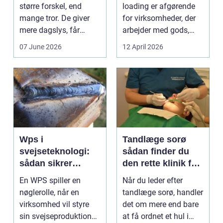
større forskel, end
loading er afgørende
mange tror. De giver
for virksomheder, der
mere dagslys, får
arbejder med gods,
boligen eller virksom...
skrot eller ...
07 June 2026
12 April 2026
Wps i
Tandlæge sorø
svejseteknologi:
sådan finder du
sådan sikrer
den rette klinik for
virksomheder
dig
En WPS spiller en
Når du leder efter
kvalitet og
nøglerolle, når en
tandlæge sorø, handler
sporbarhed
virksomhed vil styre
det om mere end bare
sin svejseproduktion
at få ordnet et hul i