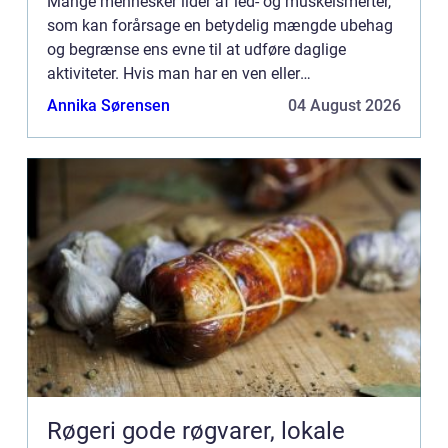
Mange mennesker lider af led- og muskelsmerter,
som kan forårsage en betydelig mængde ubehag
og begrænse ens evne til at udføre daglige
aktiviteter. Hvis man har en ven eller
familiemedlem, der lider af disse smerter, kan
Annika Sørensen
04 August 2026
det...
Røgeri gode røgvarer, lokale