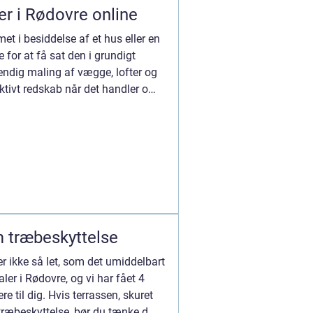
er i Rødovre online
t i besiddelse af et hus eller en
e for at få sat den i grundigt
endig maling af vægge, lofter og
ektivt redskab når det handler om
 træbeskyttelse
r ikke så let, som det umiddelbart
aler i Rødovre, og vi har fået 4
re til dig. Hvis terrassen, skuret
ræbeskyttelse, bør du tænke d...