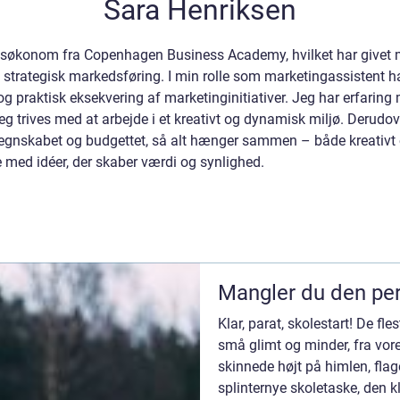
Sara Henriksen
økonom fra Copenhagen Business Academy, hvilket har givet mi
rategisk markedsføring. I min rolle som marketingassistent ha
 praktisk eksekvering af marketinginitiativer. Jeg har erfaring
g trives med at arbejde i et kreativt og dynamisk miljø. Derudove
regnskabet og budgettet, så alt hænger sammen – både kreativt 
e med idéer, der skaber værdi og synlighed.
Mangler du den per
Klar, parat, skolestart! De f
små glimt og minder, fra vor
skinnede højt på himlen, flag
splinternye skoletaske, den k