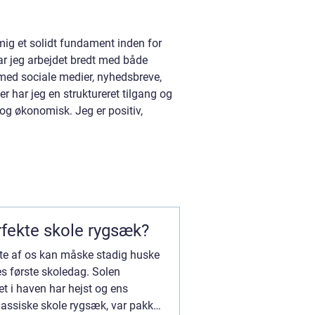
g et solidt fundament inden for
r jeg arbejdet bredt med både
 med sociale medier, nyhedsbreve,
r har jeg en struktureret tilgang og
og økonomisk. Jeg er positiv,
fekte skole rygsæk?
leste af os kan måske stadig huske
es første skoledag. Solen
et i haven har hejst og ens
lassiske skole rygsæk, var pakket