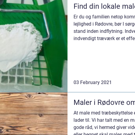
Find din lokale mal
Er du og familien netop komme
lejlighed i Rødovre, bør I sørg
stand inden indflytning. Indv
indvendigt træværk er et eff
a...
03 February 2021
Maler i Rødovre om
At male med træbeskyttelse e
lader til. Vi har talt med en m
gode råd, vi hermed giver vide
eller hegnet skal males med t