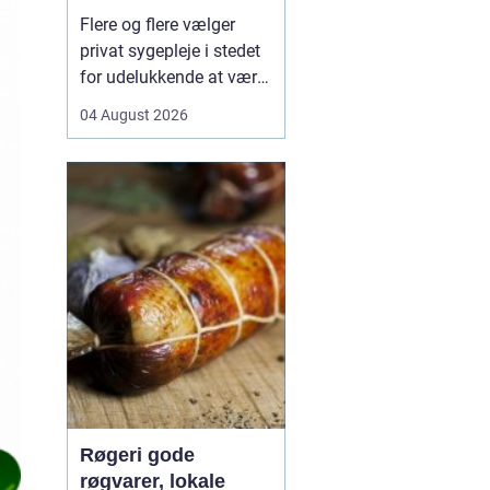
hjemmet
Flere og flere vælger
privat sygepleje i stedet
for udelukkende at være
afhængige af det
04 August 2026
offentlige system.
Særligt i København,
hvor hverdagen ofte er
travl, og
hospitalsvæsenet er
presset, kan privat
sygepleje i hjemmet give
en mærkbar forskel i
bå...
Røgeri gode
røgvarer, lokale