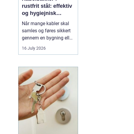
rustfrit stål: effektiv
og hygiejnisk
kabelføring
Når mange kabler skal
samles og føres sikkert
gennem en bygning eller
en produktion, bliver
16 July 2026
overblik og orden hurtigt
en udfordring. Her
er
kabelbakker en
enkel og
robust løsning. De
samler kablerne ét sted,
beskytter...