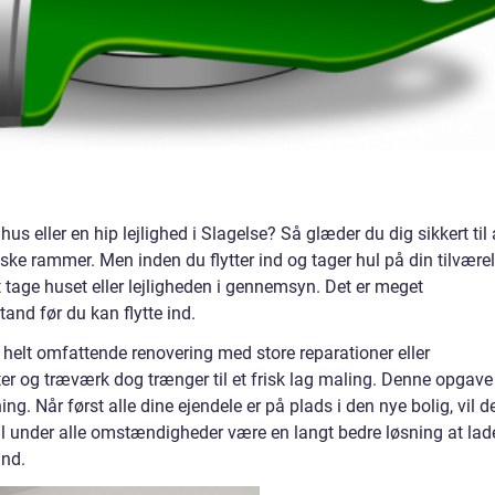
us eller en hip lejlighed i Slagelse? Så glæder du dig sikkert til 
ske rammer. Men inden du flytter ind og tager hul på din tilvære
t tage huset eller lejligheden i gennemsyn. Det er meget
tand før du kan flytte ind.
 helt omfattende renovering med store reparationer eller
er og træværk dog trænger til et frisk lag maling. Denne opgave
ning. Når først alle dine ejendele er på plads i den nye bolig, vil d
vil under alle omstændigheder være en langt bedre løsning at lad
ind.