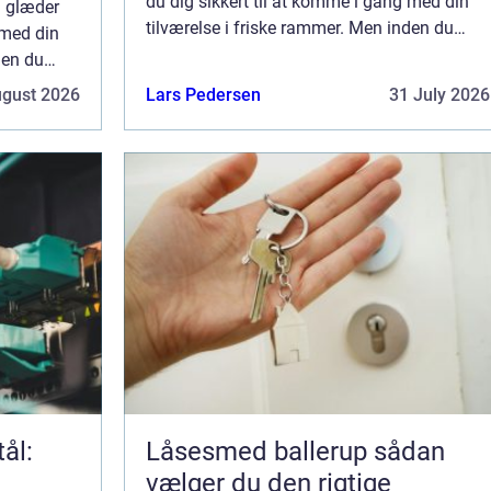
du dig sikkert til at komme i gang med din
Så glæder
tilværelse i friske rammer. Men inden du
 med din
flytter ind og tager hul på din tilværelse ...
den du
else ...
ugust 2026
Lars Pedersen
31 July 2026
tål:
Låsesmed ballerup sådan
vælger du den rigtige