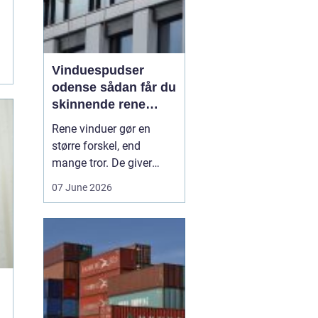
Vinduespudser
odense sådan får du
skinnende rene
ruder året rundt
Rene vinduer gør en
større forskel, end
mange tror. De giver
mere dagslys, får
07 June 2026
boligen eller
virksomheden til at se
velholdt ud og kan
endda påvirke humøret,
fordi rummene føles
lysere og mere åbne. I en
by som Odense, hvor
vejr, trafik og pollen hur...