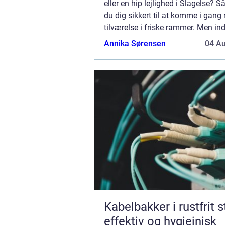
eller en hip lejlighed i Slagelse? 
du dig sikkert til at komme i gang
tilværelse i friske rammer. Men in
flytter ind og tager hul på din tilvær
Annika Sørensen
04 A
Kabelbakker i rustfrit s
effektiv og hygiejnisk