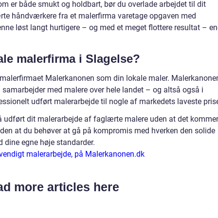
om er både smukt og holdbart, bør du overlade arbejdet til dit
lærte håndværkere fra et malerfirma varetage opgaven med
enne løst langt hurtigere – og med et meget flottere resultat – e
ale malerfirma i Slagelse?
e malerfirmaet Malerkanonen som din lokale maler. Malerkanone
samarbejder med malere over hele landet – og altså også i
ssionelt udført malerarbejde til nogle af markedets laveste prise
udført dit malerarbejde af faglærte malere uden at det kommer 
uden at du behøver at gå på kompromis med hverken den solide
 dine egne høje standarder.
dvendigt malerarbejde, på Malerkanonen.dk
d more articles here