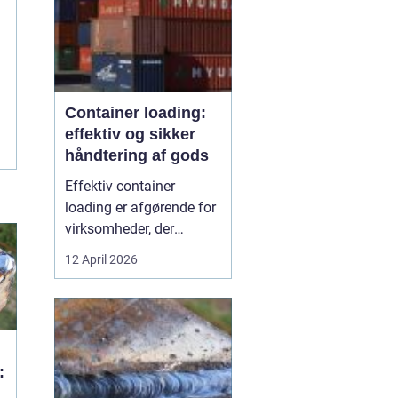
Container loading:
effektiv og sikker
håndtering af gods
Effektiv container
loading er afgørende for
virksomheder, der
arbejder med gods, skrot
12 April 2026
eller store mængder
råvarer. Når lastningen
ikke er planlagt og styret,
går der tid tabt,
omkostningerne stiger,
:
og sikkerheden komm...