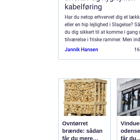
kabelføring
Har du netop erhvervet dig et lækk
eller en hip lejlighed i Slagelse? 
du dig sikkert til at komme i gang
tilværelse i friske rammer. Men in
flytter ind og tager hul på din tilvær
Jannik Hansen
16
Ovntørret
Vindue
brænde: sådan
odense såd
får du mere
får du