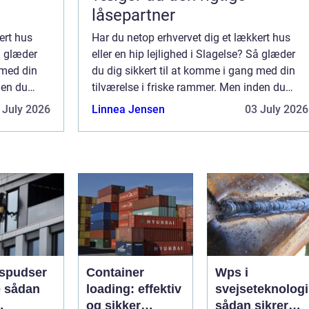
låsepartner
ert hus
Har du netop erhvervet dig et lækkert hus
Så glæder
eller en hip lejlighed i Slagelse? Så glæder
 med din
du dig sikkert til at komme i gang med din
den du
tilværelse i friske rammer. Men inden du
else ...
flytter ind og tager hul på din tilværelse ...
 July 2026
Linnea Jensen
03 July 2026
spudser
Container
Wps i
an
loading: effektiv
svejseteknologi
og sikker
sådan sikrer