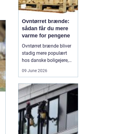
Ovntørret brænde:
sådan får du mere
varme for pengene
Ovntørret brænde bliver
stadig mere populært
hos danske boligejere,
og det er ikke uden
09 June 2026
grund. Når brændet
tørres kontrolleret i en
ovn, får du en stabil og
lav fugtighed, som giver
højere varmeudbytte,
renere forbrænding og
mindre arbejde med
optænd...