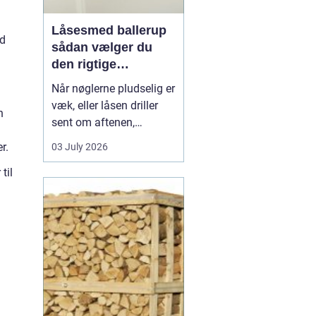
Låsesmed ballerup
nd
sådan vælger du
den rigtige
låsepartner
Når nøglerne pludselig er
væk, eller låsen driller
n
sent om aftenen,
opdager du hurtigt, hvor
r.
03 July 2026
vigtig en pålidelig
til
låsesmed er. I Ballerup
findes der flere løsninger,
men forskellen på hurtig
hjælp, god rådgivning og
langvarig tryghed kan
være stor. En...