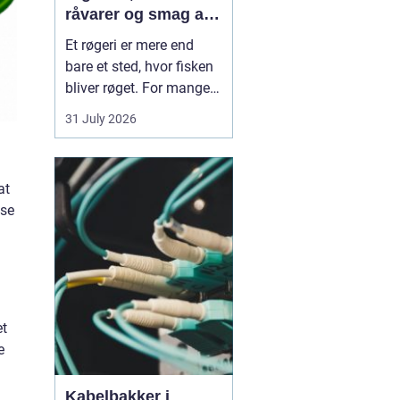
råvarer og smag af
havet
Et røgeri er mere end
bare et sted, hvor fisken
bliver røget. For mange
er det et samlingspunkt,
31 July 2026
hvor lokale råvarer,
håndværk og tradition
mødes. Her bliver
at
friskfanget fisk
lse
forvandlet til
velsmagende røgvarer,
som både kan nydes i en
hurtig frokost...
et
e
Kabelbakker i