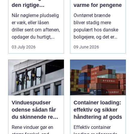
den rigtige
varme for pengene
låsepartner
Når nøglerne pludselig
Ovntørret brænde
er væk, eller låsen
bliver stadig mere
driller sent om aftenen,
populært hos danske
opdager du hurtigt,
boligejere, og det er
hvor vigtig ...
ikke uden grund. Når
03 July 2026
09 June 2026
b...
Vinduespudser
Container loading:
odense sådan får
effektiv og sikker
du skinnende rene
håndtering af gods
ruder året rundt
Rene vinduer gør en
Effektiv container