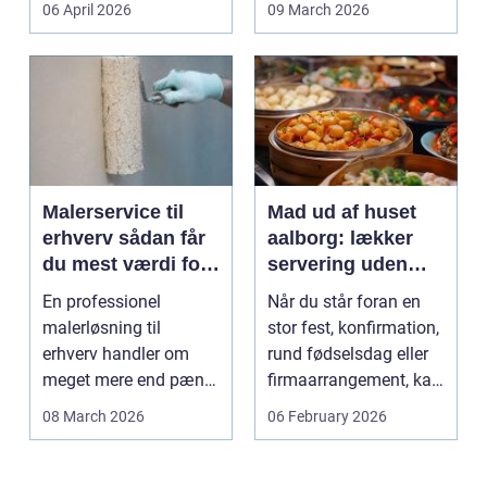
06 April 2026
09 March 2026
Malerservice til
Mad ud af huset
erhverv sådan får
aalborg: lækker
du mest værdi for
servering uden
pengene
stress
En professionel
Når du står foran en
malerløsning til
stor fest, konfirmation,
erhverv handler om
rund fødselsdag eller
meget mere end pæne
firmaarrangement, kan
vægge. Malerarbejde
planlægnin...
08 March 2026
06 February 2026
påvirker...