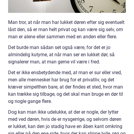
Man tror, at når man har lukket døren efter sig eventuelt
låst den, så er man helt privat og kan være sig selv, om
man er alene eller sammen med en anden eller flere.
Det burde man sådan set også være, for det er jo
almindelig kutyme, at når man ser en lukket dør, så
signalerer man, at man gerne vil være i fred.
Det er ikke ensbetydende med, at man er sur eller vred,
men alle mennesker har brug for et privatliv, og det
kræver simpelthen bare, at der findes et sted, hvor man
kan trække sig tilbage, og det skal man bruge en dør til
og nogle gange flere.
Dog kan man ikke udelukke, at der er nogle, der lytter
med ved døren, hvis de er nysgerrige, og selvom døren
er lukket, kan den jo stadig have en åben kant omkring
sig eller på den ene side, hvor der kan slippe lyde, røg og