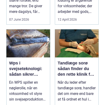
større forskel, end
loading er afgørende
mange tror. De giver
for virksomheder, der
mere dagslys, får
arbejder med gods,
boligen eller virksom...
skrot eller ...
07 June 2026
12 April 2026
Wps i
Tandlæge sorø
svejseteknologi:
sådan finder du
sådan sikrer
den rette klinik for
virksomheder
dig
En WPS spiller en
Når du leder efter
kvalitet og
nøglerolle, når en
tandlæge sorø, handler
sporbarhed
virksomhed vil styre
det om mere end bare
sin svejseproduktion
at få ordnet et hul i
sikkert, ensartet og ...
tanden. For man...