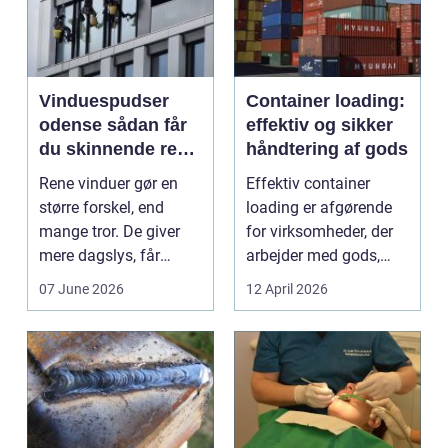
Vinduespudser
Container loading:
odense sådan får
effektiv og sikker
du skinnende rene
håndtering af gods
ruder året rundt
Rene vinduer gør en
Effektiv container
større forskel, end
loading er afgørende
mange tror. De giver
for virksomheder, der
mere dagslys, får
arbejder med gods,
boligen eller virksom...
skrot eller ...
07 June 2026
12 April 2026