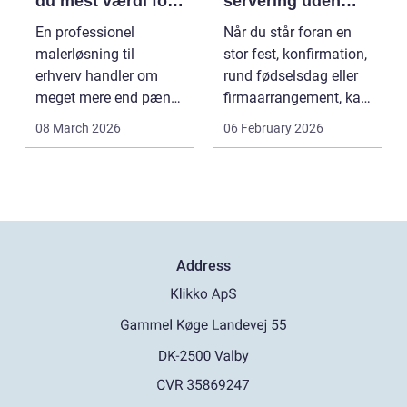
du mest værdi for
servering uden
pengene
stress
En professionel
Når du står foran en
malerløsning til
stor fest, konfirmation,
erhverv handler om
rund fødselsdag eller
meget mere end pæne
firmaarrangement, kan
vægge. Malerarbejde
planlægnin...
08 March 2026
06 February 2026
påvirker...
Address