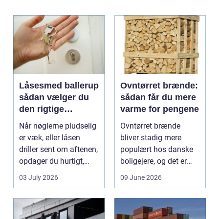
Låsesmed ballerup
Ovntørret brænde:
sådan vælger du
sådan får du mere
den rigtige
varme for pengene
låsepartner
Når nøglerne pludselig
Ovntørret brænde
er væk, eller låsen
bliver stadig mere
driller sent om aftenen,
populært hos danske
opdager du hurtigt,
boligejere, og det er
hvor vigtig ...
ikke uden grund. Når
03 July 2026
09 June 2026
b...