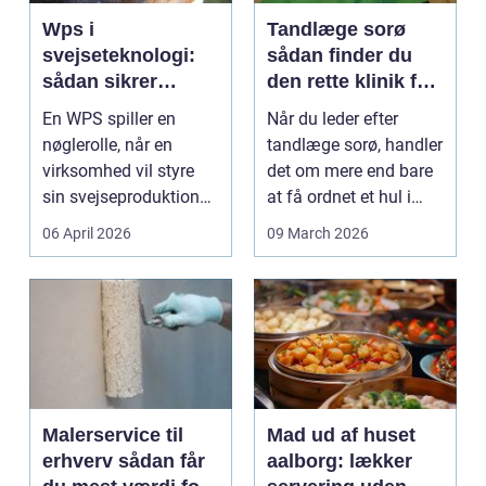
Wps i
Tandlæge sorø
svejseteknologi:
sådan finder du
sådan sikrer
den rette klinik for
virksomheder
dig
En WPS spiller en
Når du leder efter
kvalitet og
nøglerolle, når en
tandlæge sorø, handler
sporbarhed
virksomhed vil styre
det om mere end bare
sin svejseproduktion
at få ordnet et hul i
sikkert, ensartet og ...
tanden. For man...
06 April 2026
09 March 2026
Malerservice til
Mad ud af huset
erhverv sådan får
aalborg: lækker