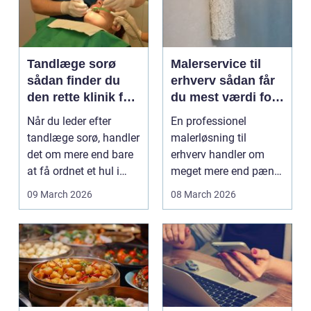
Tandlæge sorø
Malerservice til
sådan finder du
erhverv sådan får
den rette klinik for
du mest værdi for
dig
pengene
Når du leder efter
En professionel
tandlæge sorø, handler
malerløsning til
det om mere end bare
erhverv handler om
at få ordnet et hul i
meget mere end pæne
tanden. For man...
vægge. Malerarbejde
09 March 2026
08 March 2026
påvirker...