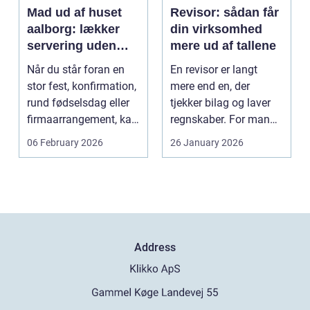
Mad ud af huset
Revisor: sådan får
aalborg: lækker
din virksomhed
servering uden
mere ud af tallene
stress
Når du står foran en
En revisor er langt
stor fest, konfirmation,
mere end en, der
rund fødselsdag eller
tjekker bilag og laver
firmaarrangement, kan
regnskaber. For mange
planlægnin...
mindre og mellemst...
06 February 2026
26 January 2026
Address