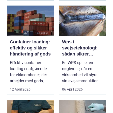
Container loading:
Wps i
effektiv og sikker
svejseteknologi:
håndtering af gods
sådan sikrer
virksomheder
Effektiv container
En WPS spiller en
kvalitet og
loading er afgørende
nøglerolle, når en
sporbarhed
for virksomheder, der
virksomhed vil styre
arbejder med gods,
sin svejseproduktion
skrot eller ...
sikkert, ensartet og ...
12 April 2026
06 April 2026