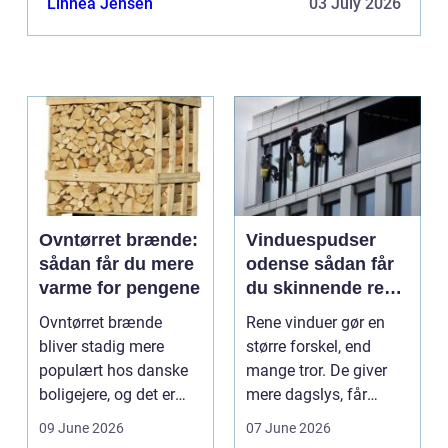
Linnea Jensen
03 July 2026
sun...
Ovntørret brænde:
Vinduespudser
sådan får du mere
odense sådan får
varme for pengene
du skinnende rene
ruder året rundt
Ovntørret brænde
Rene vinduer gør en
bliver stadig mere
større forskel, end
populært hos danske
mange tror. De giver
boligejere, og det er
mere dagslys, får
ikke uden grund. Når
boligen eller virksom...
09 June 2026
07 June 2026
b...