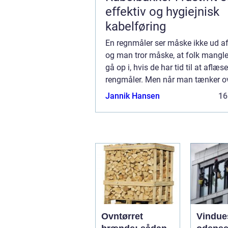
effektiv og hygiejnisk
kabelføring
En regnmåler ser måske ikke ud af
og man tror måske, at folk mangle
gå op i, hvis de har tid til at aflæs
rengmåler. Men når man tænker ov
bestemmer de fleste, hvad de skal l
Jannik Hansen
16
efter hvordan vejret er, og så se...
Ovntørret
Vindue