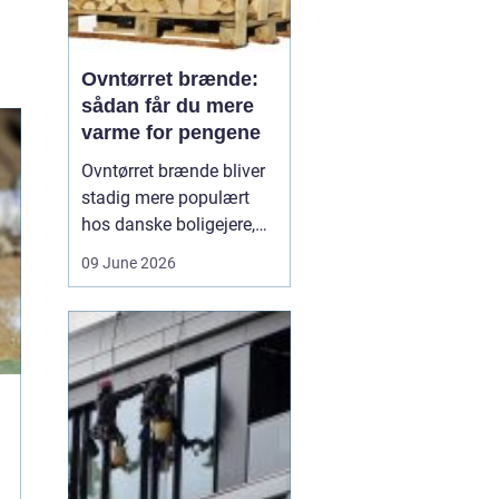
Ovntørret brænde:
sådan får du mere
varme for pengene
Ovntørret brænde bliver
stadig mere populært
hos danske boligejere,
og det er ikke uden
09 June 2026
grund. Når brændet
tørres kontrolleret i en
ovn, får du en stabil og
lav fugtighed, som giver
højere varmeudbytte,
renere forbrænding og
mindre arbejde med
optænd...