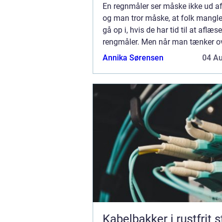
En regnmåler ser måske ikke ud af
og man tror måske, at folk mangle
gå op i, hvis de har tid til at aflæs
rengmåler. Men når man tænker ov
bestemmer de fleste, hvad de skal l
Annika Sørensen
04 A
efter hvordan vejret er, og så se...
Kabelbakker i rustfrit s