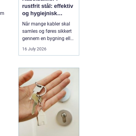
rustfrit stål: effektiv
og hygiejnisk
om
kabelføring
Når mange kabler skal
samles og føres sikkert
gennem en bygning eller
en produktion, bliver
16 July 2026
overblik og orden hurtigt
en udfordring. Her
er
kabelbakker en
enkel og
robust løsning. De
samler kablerne ét sted,
beskytter...