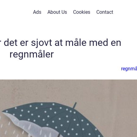
Ads
About Us
Cookies
Contact
r det er sjovt at måle med en
regnmåler
regnmå