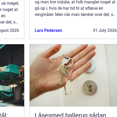
og man tror måske, at folk mangler noget at
 så meget,
gå op i, hvis de har tid til at aflæse en
r noget at
rengmåler. Men når man tænker over det, så
e en
bestemmer de fleste, hvad de skal lave, alt
er det, så
efter hvordan vejret er, og så se...
ave, alt
ugust 2026
Lars Pedersen
31 July 2026
tål:
Låsesmed ballerup sådan