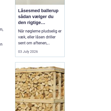
Låsesmed ballerup
sådan vælger du
den rigtige
låsepartner
m,
Når nøglerne pludselig er
væk, eller låsen driller
sent om aftenen,
an
opdager du hurtigt, hvor
03 July 2026
vigtig en pålidelig
låsesmed er. I Ballerup
findes der flere løsninger,
men forskellen på hurtig
hjælp, god rådgivning og
langvarig tryghed kan
være stor. En...