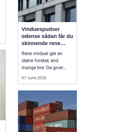
Vinduespudser
odense sådan får du
skinnende rene
ruder året rundt
Rene vinduer gør en
større forskel, end
mange tror. De giver
mere dagslys, får
07 June 2026
boligen eller
virksomheden til at se
velholdt ud og kan
endda påvirke humøret,
fordi rummene føles
lysere og mere åbne. I en
by som Odense, hvor
vejr, trafik og pollen hur...