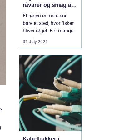
råvarer og smag af
havet
Et røgeri er mere end
bare et sted, hvor fisken
bliver røget. For mange
er det et samlingspunkt,
31 July 2026
hvor lokale råvarer,
håndværk og tradition
mødes. Her bliver
friskfanget fisk
forvandlet til
velsmagende røgvarer,
som både kan nydes i en
hurtig frokost...
s
g
Kabelbakker i