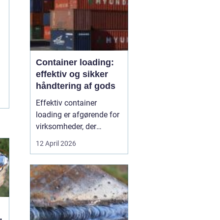
Container loading:
effektiv og sikker
håndtering af gods
Effektiv container
loading er afgørende for
virksomheder, der
arbejder med gods, skrot
12 April 2026
eller store mængder
råvarer. Når lastningen
ikke er planlagt og styret,
går der tid tabt,
omkostningerne stiger,
og sikkerheden komm...