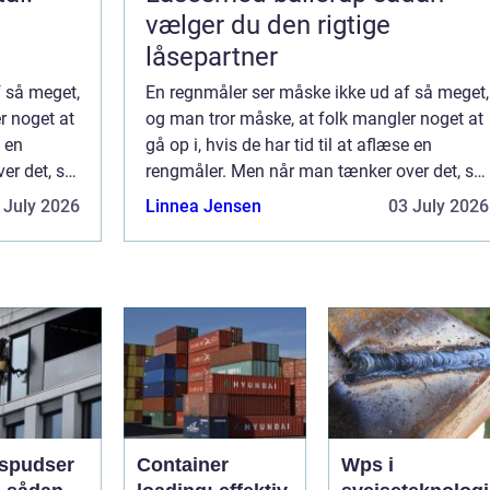
vælger du den rigtige
låsepartner
 så meget,
En regnmåler ser måske ikke ud af så meget,
r noget at
og man tror måske, at folk mangler noget at
e en
gå op i, hvis de har tid til at aflæse en
er det, så
rengmåler. Men når man tænker over det, så
ave, alt
bestemmer de fleste, hvad de skal lave, alt
 July 2026
Linnea Jensen
03 July 2026
efter hvordan vejret er, og så se...
spudser
Container
Wps i