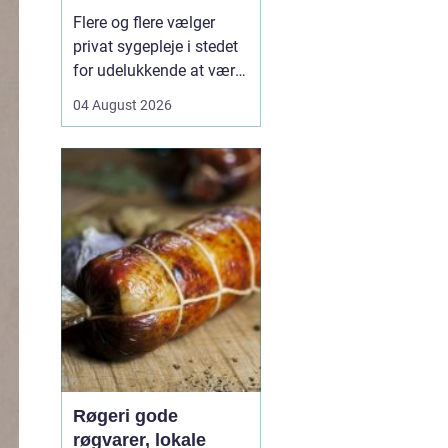
hjemmet
Flere og flere vælger
privat sygepleje i stedet
for udelukkende at være
afhængige af det
04 August 2026
offentlige system.
Særligt i København,
hvor hverdagen ofte er
travl, og
hospitalsvæsenet er
presset, kan privat
sygepleje i hjemmet give
en mærkbar forskel i
bå...
Røgeri gode
røgvarer, lokale