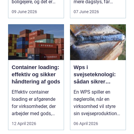
boligejere, og det er
mere dagslys, får
ikke uden grund. Når
boligen eller virksom...
09 June 2026
07 June 2026
b...
Container loading:
Wps i
effektiv og sikker
svejseteknologi:
håndtering af gods
sådan sikrer
virksomheder
Effektiv container
En WPS spiller en
kvalitet og
loading er afgørende
nøglerolle, når en
sporbarhed
for virksomheder, der
virksomhed vil styre
arbejder med gods,
sin svejseproduktion
skrot eller ...
sikkert, ensartet og ...
12 April 2026
06 April 2026