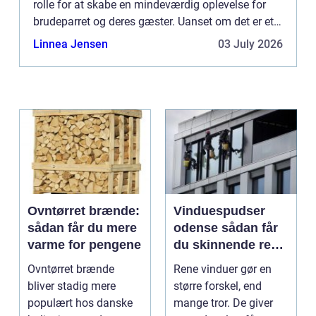
rolle for at skabe en mindeværdig oplevelse for
brudeparret og deres gæster. Uanset om det er et
intimt bryllup eller en stor fe...
Linnea Jensen
03 July 2026
Ovntørret brænde:
Vinduespudser
sådan får du mere
odense sådan får
varme for pengene
du skinnende rene
ruder året rundt
Ovntørret brænde
Rene vinduer gør en
bliver stadig mere
større forskel, end
populært hos danske
mange tror. De giver