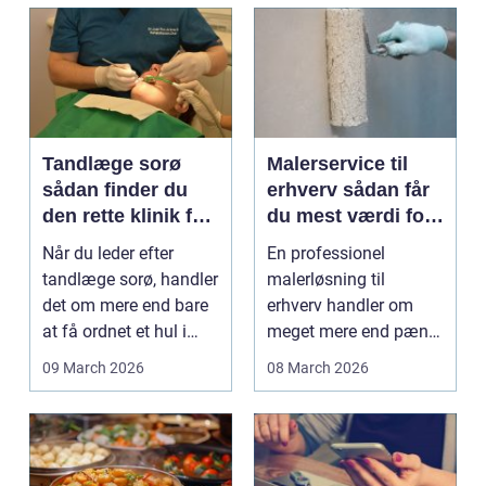
Tandlæge sorø
Malerservice til
sådan finder du
erhverv sådan får
den rette klinik for
du mest værdi for
dig
pengene
Når du leder efter
En professionel
tandlæge sorø, handler
malerløsning til
det om mere end bare
erhverv handler om
at få ordnet et hul i
meget mere end pæne
tanden. For man...
vægge. Malerarbejde
09 March 2026
08 March 2026
påvirker...