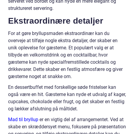
serveret ved bordet og kan nyde en mere elegant og
struktureret servering.
Ekstraordinære detaljer
For at gøre bryllupsmaden ekstraordinær kan du
overveje at tilføje nogle ekstra detaljer, der skaber en
unik oplevelse for gæsterne. Et populært valg er at
tilbyde en velkomstdrink og en cocktailbar, hvor
gæsterne kan nyde specialfremstillede cocktails og
drikkevarer. Dette skaber en festlig atmosfære og giver
gæsterne noget at snakke om.
En dessertbuffet med forskellige søde fristelser kan
også være en hit. Gæsterne kan nyde et udvalg af kager,
cupcakes, chokolade eller frugt, og det skaber en festlig
og lækker afslutning på måltidet.
Mad til bryllup
er en vigtig del af arrangementet. Ved at
skabe en skræddersyet menu, fokusere på præsentation
og servering, og tilføje ekstraordinære detaljer kan du