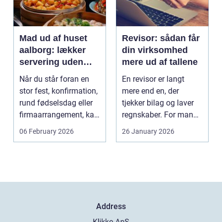
Mad ud af huset
Revisor: sådan får
aalborg: lækker
din virksomhed
servering uden
mere ud af tallene
stress
Når du står foran en
En revisor er langt
stor fest, konfirmation,
mere end en, der
rund fødselsdag eller
tjekker bilag og laver
firmaarrangement, kan
regnskaber. For mange
planlægnin...
mindre og mellemst...
06 February 2026
26 January 2026
Address