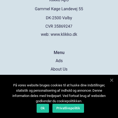
web:
www.klikko.dk
Menu
Ads
About Us
Cookies
På vores website bruges cookies til at huske dine indstillinger,
Contact
statistik og personalisering af indhold og annoncer. Denne
Sitemap
information deles med tredjepart. Ved fortsat brug af websiden
godkender du cookiepolitikken.
Ok
Privatlivspolitik