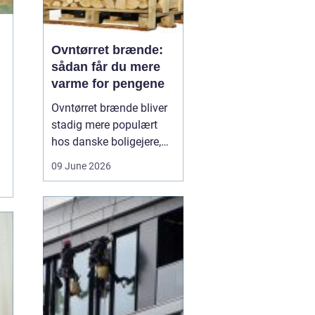
Ovntørret brænde:
sådan får du mere
varme for pengene
Ovntørret brænde bliver
stadig mere populært
hos danske boligejere,
og det er ikke uden
09 June 2026
grund. Når brændet
tørres kontrolleret i en
ovn, får du en stabil og
lav fugtighed, som giver
højere varmeudbytte,
renere forbrænding og
mindre arbejde med
optænd...