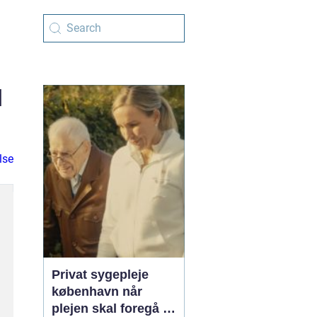
d
lse
Privat sygepleje
københavn når
plejen skal foregå i