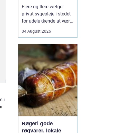
hjemmet
Flere og flere vælger
privat sygepleje i stedet
for udelukkende at være
afhængige af det
04 August 2026
offentlige system.
Særligt i København,
hvor hverdagen ofte er
travl, og
hospitalsvæsenet er
presset, kan privat
sygepleje i hjemmet give
en mærkbar forskel i
bå...
s i
år
Røgeri gode
røgvarer, lokale