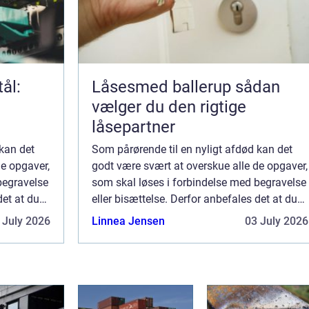
tål:
Låsesmed ballerup sådan
vælger du den rigtige
låsepartner
 kan det
Som pårørende til en nyligt afdød kan det
de opgaver,
godt være svært at overskue alle de opgaver,
begravelse
som skal løses i forbindelse med begravelse
det at du
eller bisættelse. Derfor anbefales det at du
egravelsen
får professionel assistance når begravelsen
 July 2026
Linnea Jensen
03 July 2026
eller bisættelsen skal planlæg...