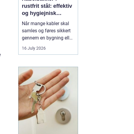
rustfrit stål: effektiv
og hygiejnisk
kabelføring
Når mange kabler skal
samles og føres sikkert
gennem en bygning eller
en produktion, bliver
16 July 2026
overblik og orden hurtigt
e
en udfordring. Her
er
kabelbakker en
enkel og
robust løsning. De
samler kablerne ét sted,
beskytter...