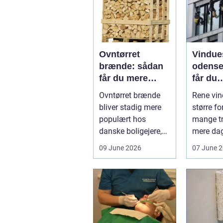
Ovntørret
Vindue
brænde: sådan
odense såd
får du mere
får du
varme for
skinne
Ovntørret brænde
Rene vin
pengene
ruder å
bliver stadig mere
større fo
populært hos
mange tr
danske boligejere,
mere dag
og det er ikke uden
boligen e
09 June 2026
07 June 
grund. Når b...
virksom..