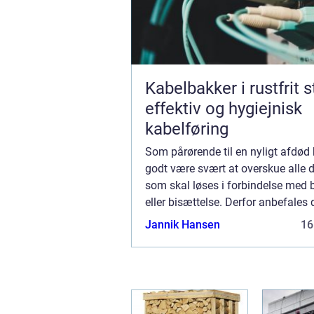
Kabelbakker i rustfrit s
effektiv og hygiejnisk
kabelføring
Som pårørende til en nyligt afdød
godt være svært at overskue alle 
som skal løses i forbindelse med 
eller bisættelse. Derfor anbefales 
får professionel assistance når b
Jannik Hansen
16
eller bisættelsen skal planlæg...