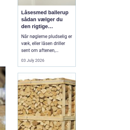
Låsesmed ballerup
sådan vælger du
den rigtige
låsepartner
Når nøglerne pludselig er
væk, eller låsen driller
sent om aftenen,
opdager du hurtigt, hvor
03 July 2026
vigtig en pålidelig
låsesmed er. I Ballerup
findes der flere løsninger,
men forskellen på hurtig
hjælp, god rådgivning og
langvarig tryghed kan
være stor. En...