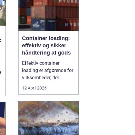
Container loading:
:
effektiv og sikker
håndtering af gods
Effektiv container
loading er afgørende for
e
virksomheder, der
arbejder med gods, skrot
12 April 2026
eller store mængder
råvarer. Når lastningen
ikke er planlagt og styret,
går der tid tabt,
omkostningerne stiger,
og sikkerheden komm...