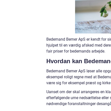
Bedemand Berner ApS er kendt for sin 
hjulpet til en værdig afsked med de
fair priser for bedemands arbejde.
Hvordan kan Bedemand
Bedemand Berner ApS løser alle opgav
eksempel roligt regne med at Bedemand
være sig for eksempel præst og kirk
Uanset om der skal arrangeres en kl
efterfølgende urne nedsættelse eller
nødvendige foranstaltninger desang