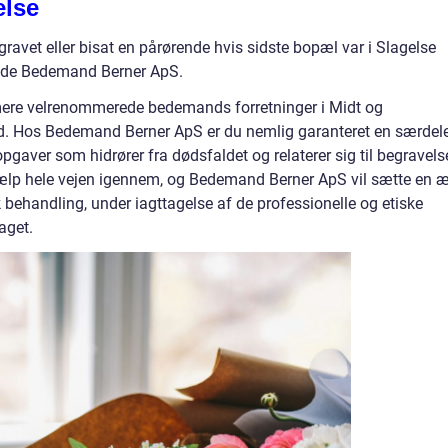
else
egravet eller bisat en pårørende hvis sidste bopæl var i Slagelse
nde Bedemand Berner ApS.
ere velrenommerede bedemands forretninger i Midt og
d. Hos Bedemand Berner ApS er du nemlig garanteret en særdel
pgaver som hidrører fra dødsfaldet og relaterer sig til begravels
 hjælp hele vejen igennem, og Bedemand Berner ApS vil sætte en 
k behandling, under iagttagelse af de professionelle og etiske
aget.