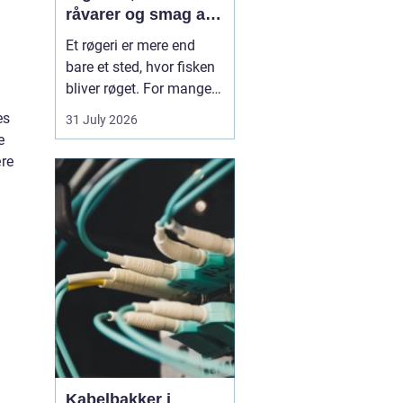
råvarer og smag af
havet
Et røgeri er mere end
bare et sted, hvor fisken
bliver røget. For mange
er det et samlingspunkt,
es
31 July 2026
hvor lokale råvarer,
e
håndværk og tradition
ære
mødes. Her bliver
friskfanget fisk
forvandlet til
velsmagende røgvarer,
som både kan nydes i en
hurtig frokost...
Kabelbakker i