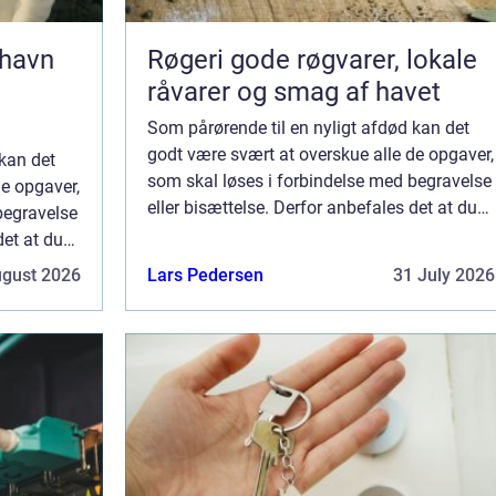
nhavn
Røgeri gode røgvarer, lokale
råvarer og smag af havet
Som pårørende til en nyligt afdød kan det
godt være svært at overskue alle de opgaver,
 kan det
som skal løses i forbindelse med begravelse
de opgaver,
eller bisættelse. Derfor anbefales det at du
begravelse
får professionel assistance når begravelsen
det at du
eller bisættelsen skal planlæg...
egravelsen
ugust 2026
Lars Pedersen
31 July 2026