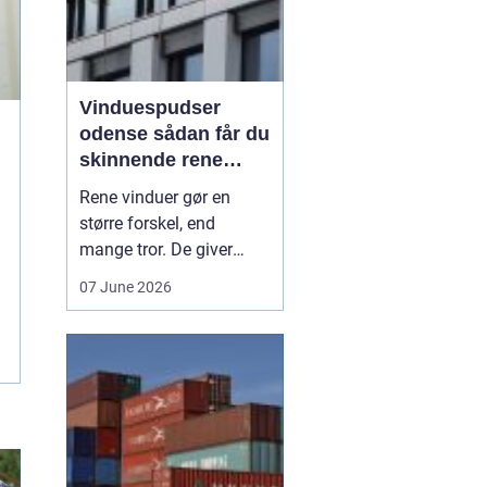
Vinduespudser
odense sådan får du
skinnende rene
ruder året rundt
Rene vinduer gør en
større forskel, end
mange tror. De giver
mere dagslys, får
07 June 2026
boligen eller
virksomheden til at se
velholdt ud og kan
endda påvirke humøret,
fordi rummene føles
lysere og mere åbne. I en
by som Odense, hvor
vejr, trafik og pollen hur...