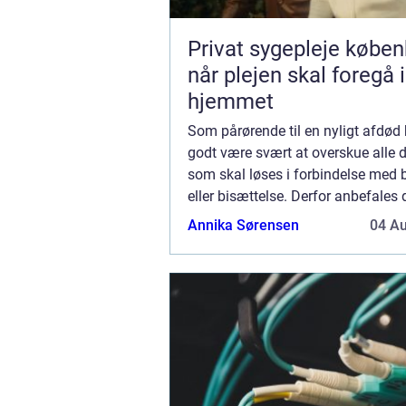
Privat sygepleje købe
når plejen skal foregå i
hjemmet
Som pårørende til en nyligt afdød
godt være svært at overskue alle 
som skal løses i forbindelse med 
eller bisættelse. Derfor anbefales 
får professionel assistance når b
Annika Sørensen
04 A
eller bisættelsen skal planlæg...