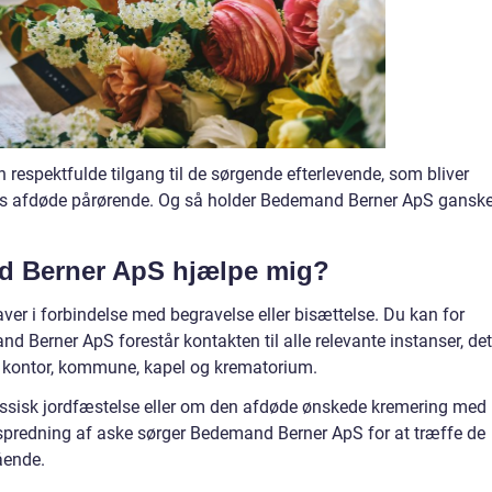
respektfulde tilgang til de sørgende efterlevende, som bliver
res afdøde pårørende. Og så holder Bedemand Berner ApS gansk
 Berner ApS hjælpe mig?
er i forbindelse med begravelse eller bisættelse. Du kan for
 Berner ApS forestår kontakten til alle relevante instanser, det
e kontor, kommune, kapel og krematorium.
assisk jordfæstelse eller om den afdøde ønskede kremering med
 spredning af aske sørger Bedemand Berner ApS for at træffe de
ående.