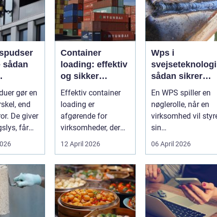
spudser
Container
Wps i
an
loading: effektiv
svejseteknologi
og sikker
sådan sikrer
nde rene
håndtering af
virksomheder
duer gør en
Effektiv container
En WPS spiller en
ret rundt
gods
kvalitet og
rskel, end
loading er
nøglerolle, når en
sporbarhed
or. De giver
afgørende for
virksomhed vil styr
slys, får
virksomheder, der
sin
ller
arbejder med gods,
svejseproduktion
2026
12 April 2026
06 April 2026
.
skrot eller ...
sikkert, ensartet og
...