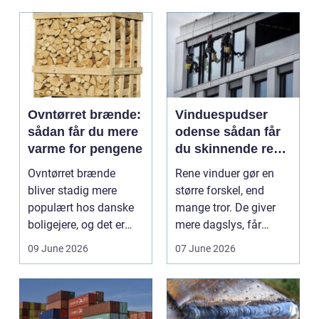
Ovntørret brænde:
Vinduespudser
sådan får du mere
odense sådan får
varme for pengene
du skinnende rene
ruder året rundt
Ovntørret brænde
Rene vinduer gør en
bliver stadig mere
større forskel, end
populært hos danske
mange tror. De giver
boligejere, og det er
mere dagslys, får
ikke uden grund. Når
boligen eller virksom...
09 June 2026
07 June 2026
b...