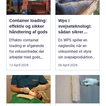
Container loading:
Wps i
effektiv og sikker
svejseteknologi:
håndtering af gods
sådan sikrer
virksomheder
Effektiv container
En WPS spiller en
kvalitet og
loading er afgørende
nøglerolle, når en
sporbarhed
for virksomheder, der
virksomhed vil styre
arbejder med gods,
sin svejseproduktion
skrot eller ...
sikkert, ensartet og ...
12 April 2026
06 April 2026