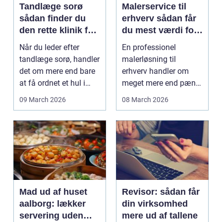
Tandlæge sorø
Malerservice til
sådan finder du
erhverv sådan får
den rette klinik for
du mest værdi for
dig
pengene
Når du leder efter
En professionel
tandlæge sorø, handler
malerløsning til
det om mere end bare
erhverv handler om
at få ordnet et hul i
meget mere end pæne
tanden. For man...
vægge. Malerarbejde
09 March 2026
08 March 2026
påvirker...
Mad ud af huset
Revisor: sådan får
aalborg: lækker
din virksomhed
servering uden
mere ud af tallene