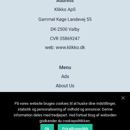
Address
web:
www.klikko.dk
Menu
Ads
About Us
Cookies
På vores website bruges cookies til at huske dine indstillinger,
Contact
statistik og personalisering af indhold og annoncer. Denne
Sitemap
information deles med tredjepart. Ved fortsat brug af websiden
godkender du cookiepolitikken.
Ok
Privatlivspolitik