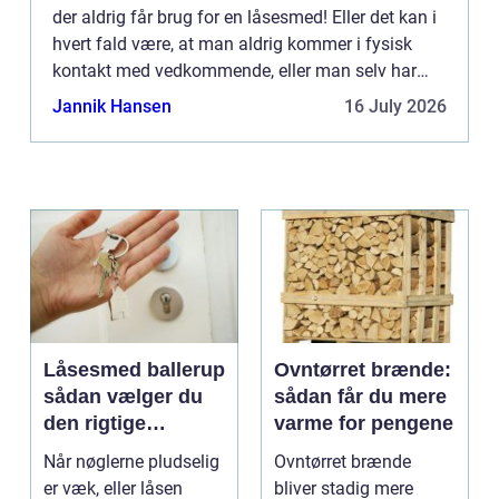
der aldrig får brug for en låsesmed! Eller det kan i
hvert fald være, at man aldrig kommer i fysisk
kontakt med vedkommende, eller man selv har
valgt den præcise smed, for de...
Jannik Hansen
16 July 2026
Låsesmed ballerup
Ovntørret brænde:
sådan vælger du
sådan får du mere
den rigtige
varme for pengene
låsepartner
Når nøglerne pludselig
Ovntørret brænde
er væk, eller låsen
bliver stadig mere