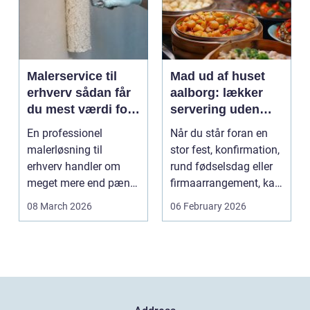
Malerservice til
Mad ud af huset
erhverv sådan får
aalborg: lækker
du mest værdi for
servering uden
pengene
stress
En professionel
Når du står foran en
malerløsning til
stor fest, konfirmation,
erhverv handler om
rund fødselsdag eller
meget mere end pæne
firmaarrangement, kan
vægge. Malerarbejde
planlægnin...
08 March 2026
06 February 2026
påvirker...