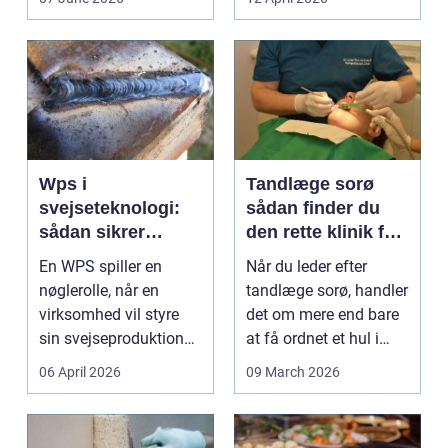
Wps i
Tandlæge sorø
svejseteknologi:
sådan finder du
sådan sikrer
den rette klinik for
virksomheder
dig
En WPS spiller en
Når du leder efter
kvalitet og
nøglerolle, når en
tandlæge sorø, handler
sporbarhed
virksomhed vil styre
det om mere end bare
sin svejseproduktion
at få ordnet et hul i
sikkert, ensartet og ...
tanden. For man...
06 April 2026
09 March 2026