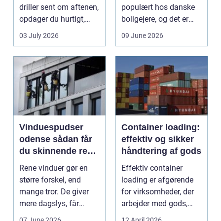
driller sent om aftenen,
populært hos danske
opdager du hurtigt,
boligejere, og det er
hvor vigtig ...
ikke uden grund. Når
03 July 2026
09 June 2026
b...
Vinduespudser
Container loading:
odense sådan får
effektiv og sikker
du skinnende rene
håndtering af gods
ruder året rundt
Rene vinduer gør en
Effektiv container
større forskel, end
loading er afgørende
mange tror. De giver
for virksomheder, der
mere dagslys, får
arbejder med gods,
boligen eller virksom...
skrot eller ...
07 June 2026
12 April 2026