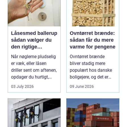
Låsesmed ballerup
Ovntørret brænde:
sådan vælger du
sådan får du mere
den rigtige
varme for pengene
låsepartner
Når nøglerne pludselig
Ovntørret brænde
er væk, eller låsen
bliver stadig mere
driller sent om aftenen,
populært hos danske
opdager du hurtigt,
boligejere, og det er
hvor vigtig ...
ikke uden grund. Når
03 July 2026
09 June 2026
b...