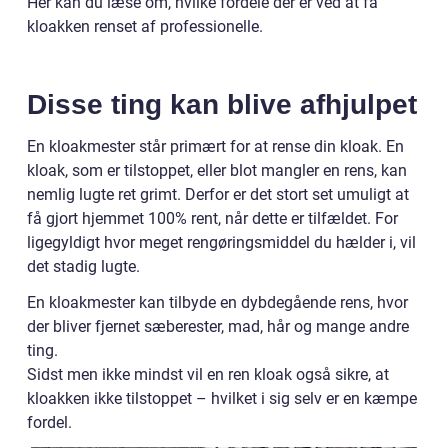
Her kan du læse om, hvilke fordele der er ved at få
kloakken renset af professionelle.
Disse ting kan blive afhjulpet
En kloakmester står primært for at rense din kloak. En
kloak, som er tilstoppet, eller blot mangler en rens, kan
nemlig lugte ret grimt. Derfor er det stort set umuligt at
få gjort hjemmet 100% rent, når dette er tilfældet. For
ligegyldigt hvor meget rengøringsmiddel du hælder i, vil
det stadig lugte.
En kloakmester kan tilbyde en dybdegående rens, hvor
der bliver fjernet sæberester, mad, hår og mange andre
ting.
Sidst men ikke mindst vil en ren kloak også sikre, at
kloakken ikke tilstoppet – hvilket i sig selv er en kæmpe
fordel.