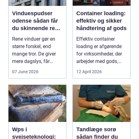
Vinduespudser
Container loading:
odense sådan får
effektiv og sikker
du skinnende rene
håndtering af gods
ruder året rundt
Rene vinduer gør en
Effektiv container
større forskel, end
loading er afgørende
mange tror. De giver
for virksomheder, der
mere dagslys, får
arbejder med gods,
boligen eller virksom...
skrot eller ...
07 June 2026
12 April 2026
Wps i
Tandlæge sorø
svejseteknologi:
sådan finder du