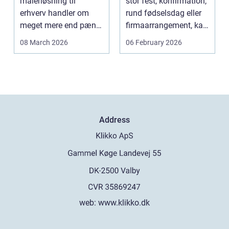
malerløsning til
stor fest, konfirmation,
erhverv handler om
rund fødselsdag eller
meget mere end pæne
firmaarrangement, kan
vægge. Malerarbejde
planlægnin...
08 March 2026
06 February 2026
påvirker...
Address
web:
www.klikko.dk