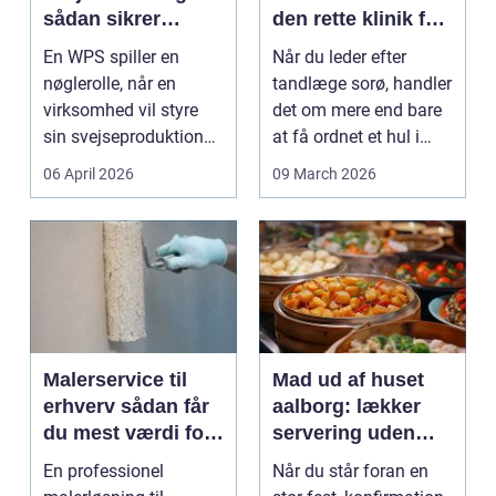
sådan sikrer
den rette klinik for
virksomheder
dig
En WPS spiller en
Når du leder efter
kvalitet og
nøglerolle, når en
tandlæge sorø, handler
sporbarhed
virksomhed vil styre
det om mere end bare
sin svejseproduktion
at få ordnet et hul i
sikkert, ensartet og ...
tanden. For man...
06 April 2026
09 March 2026
Malerservice til
Mad ud af huset
erhverv sådan får
aalborg: lækker
du mest værdi for
servering uden
pengene
stress
En professionel
Når du står foran en