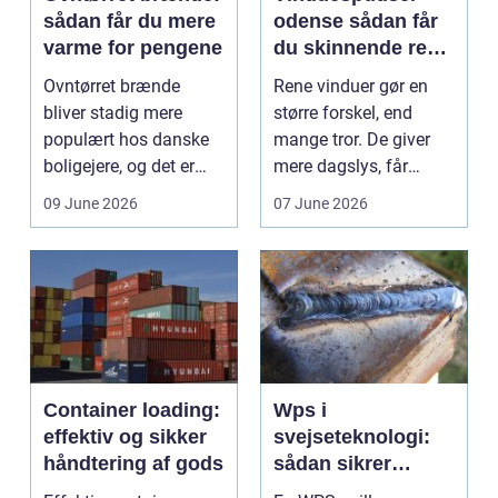
sådan får du mere
odense sådan får
varme for pengene
du skinnende rene
ruder året rundt
Ovntørret brænde
Rene vinduer gør en
bliver stadig mere
større forskel, end
populært hos danske
mange tror. De giver
boligejere, og det er
mere dagslys, får
ikke uden grund. Når
boligen eller virksom...
09 June 2026
07 June 2026
b...
Container loading:
Wps i
effektiv og sikker
svejseteknologi:
håndtering af gods
sådan sikrer
virksomheder