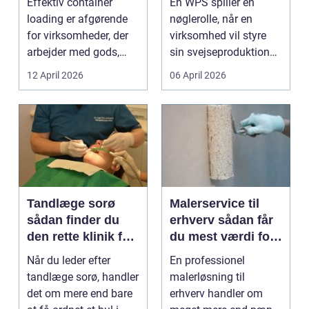
Effektiv container
En WPS spiller en
kvalitet og
loading er afgørende
nøglerolle, når en
sporbarhed
for virksomheder, der
virksomhed vil styre
arbejder med gods,
sin svejseproduktion
skrot eller ...
sikkert, ensartet og ...
12 April 2026
06 April 2026
Tandlæge sorø
Malerservice til
sådan finder du
erhverv sådan får
den rette klinik for
du mest værdi for
dig
pengene
Når du leder efter
En professionel
tandlæge sorø, handler
malerløsning til
det om mere end bare
erhverv handler om