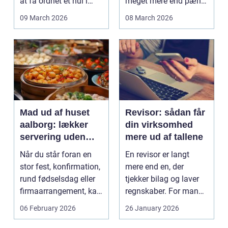
at få ordnet et hul i
meget mere end pæne
tanden. For man...
vægge. Malerarbejde
09 March 2026
08 March 2026
påvirker...
Mad ud af huset
Revisor: sådan får
aalborg: lækker
din virksomhed
servering uden
mere ud af tallene
stress
Når du står foran en
En revisor er langt
stor fest, konfirmation,
mere end en, der
rund fødselsdag eller
tjekker bilag og laver
firmaarrangement, kan
regnskaber. For mange
planlægnin...
mindre og mellemst...
06 February 2026
26 January 2026