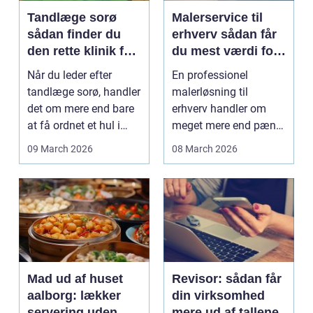
Tandlæge sorø
Malerservice til
sådan finder du
erhverv sådan får
den rette klinik for
du mest værdi for
dig
pengene
Når du leder efter
En professionel
tandlæge sorø, handler
malerløsning til
det om mere end bare
erhverv handler om
at få ordnet et hul i
meget mere end pæne
tanden. For man...
vægge. Malerarbejde
09 March 2026
08 March 2026
påvirker...
Mad ud af huset
Revisor: sådan får
aalborg: lækker
din virksomhed
servering uden
mere ud af tallene