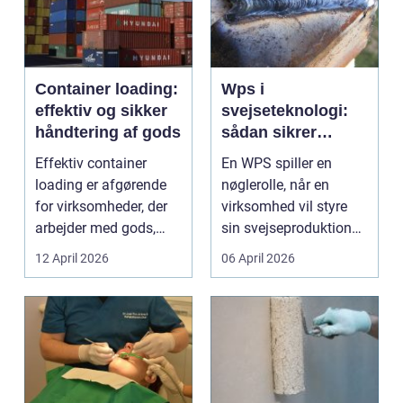
Container loading:
Wps i
effektiv og sikker
svejseteknologi:
håndtering af gods
sådan sikrer
virksomheder
Effektiv container
En WPS spiller en
kvalitet og
loading er afgørende
nøglerolle, når en
sporbarhed
for virksomheder, der
virksomhed vil styre
arbejder med gods,
sin svejseproduktion
skrot eller ...
sikkert, ensartet og ...
12 April 2026
06 April 2026