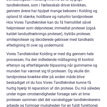
tandteknikere, som i fællesskab driver klinikken,
gennem årene har hjulpet mange beboere i Kolding og
opland til stærke, holdbare og naturtro tandproteser.
Hos Vores Tandtekniker kan du få fremstillet såvel
helproteser som delproteser, immediat proteser (også
kaldet tandudtræknings proteser), tryklås proteser,
smileproteser og deciderede gebisser med tandkøds
efterligning til over og undermund.
Vores Tandtekniker Kolding er med dig gennem hele
processen, fra den indledende måltagning til kontrol
eftersyn og efterfølgende tilpasning når gummerne og
munden har vænnet sig til protesen. Og skulle din
tandprotese knække eller på anden måde blive
beskadiget vil du hos Vores Tandtekniker kunne få
hurtig hjælp til reparation af din protese. Du må således
under ingen omstændigheder forsøge selv at lime
protesen sammen idet det vanskeliggør tandteknikerens
arbejde og forringer muligheden for en fuldt funktionel