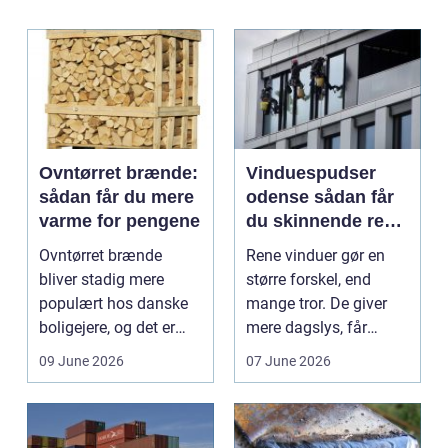
Ovntørret brænde:
Vinduespudser
sådan får du mere
odense sådan får
varme for pengene
du skinnende rene
ruder året rundt
Ovntørret brænde
Rene vinduer gør en
bliver stadig mere
større forskel, end
populært hos danske
mange tror. De giver
boligejere, og det er
mere dagslys, får
ikke uden grund. Når
boligen eller virksom...
09 June 2026
07 June 2026
b...