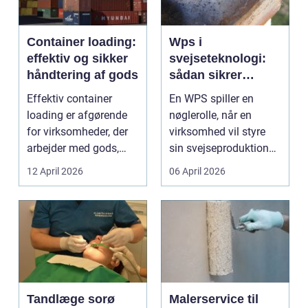
Container loading:
Wps i
effektiv og sikker
svejseteknologi:
håndtering af gods
sådan sikrer
virksomheder
Effektiv container
En WPS spiller en
kvalitet og
loading er afgørende
nøglerolle, når en
sporbarhed
for virksomheder, der
virksomhed vil styre
arbejder med gods,
sin svejseproduktion
skrot eller ...
sikkert, ensartet og ...
12 April 2026
06 April 2026
Tandlæge sorø
Malerservice til