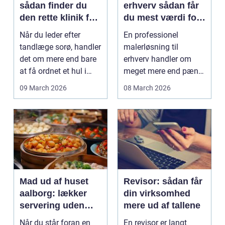
sådan finder du
erhverv sådan får
den rette klinik for
du mest værdi for
dig
pengene
Når du leder efter
En professionel
tandlæge sorø, handler
malerløsning til
det om mere end bare
erhverv handler om
at få ordnet et hul i
meget mere end pæne
tanden. For man...
vægge. Malerarbejde
09 March 2026
08 March 2026
påvirker...
Mad ud af huset
Revisor: sådan får
aalborg: lækker
din virksomhed
servering uden
mere ud af tallene
stress
Når du står foran en
En revisor er langt