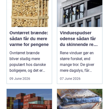
Ovntørret brænde:
Vinduespudser
sådan får du mere
odense sådan får
varme for pengene
du skinnende rene
ruder året rundt
Ovntørret brænde
Rene vinduer gør en
bliver stadig mere
større forskel, end
populært hos danske
mange tror. De giver
boligejere, og det er
mere dagslys, får
ikke uden grund. Når
boligen eller virksom...
09 June 2026
07 June 2026
b...