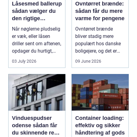
Låsesmed ballerup
Ovntørret brænde:
sådan vælger du
sådan får du mere
den rigtige
varme for pengene
låsepartner
Når nøglerne pludselig
Ovntørret brænde
er væk, eller låsen
bliver stadig mere
driller sent om aftenen,
populært hos danske
opdager du hurtigt,
boligejere, og det er
hvor vigtig ...
ikke uden grund. Når
03 July 2026
09 June 2026
b...
Vinduespudser
Container loading:
odense sådan får
effektiv og sikker
du skinnende rene
håndtering af gods