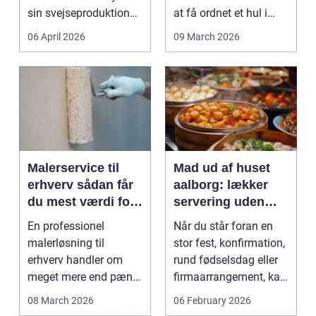
sin svejseproduktion
at få ordnet et hul i
sikkert, ensartet og ...
tanden. For man...
06 April 2026
09 March 2026
Malerservice til
Mad ud af huset
erhverv sådan får
aalborg: lækker
du mest værdi for
servering uden
pengene
stress
En professionel
Når du står foran en
malerløsning til
stor fest, konfirmation,
erhverv handler om
rund fødselsdag eller
meget mere end pæne
firmaarrangement, kan
vægge. Malerarbejde
planlægnin...
08 March 2026
06 February 2026
påvirker...