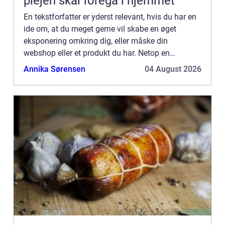
plejen skal foregå i hjemmet
En tekstforfatter er yderst relevant, hvis du har en
ide om, at du meget gerne vil skabe en øget
eksponering omkring dig, eller måske din
webshop eller et produkt du har. Netop en
tekstforfatter har de kompetencer, som du måske
Annika Sørensen
04 August 2026
står og leder efter. H...