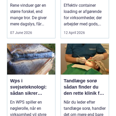
ruder året rundt
Rene vinduer gør en
Effektiv container
større forskel, end
loading er afgørende
mange tror. De giver
for virksomheder, der
mere dagslys, får
arbejder med gods,
boligen eller virksom...
skrot eller ...
07 June 2026
12 April 2026
Wps i
Tandlæge sorø
svejseteknologi:
sådan finder du
sådan sikrer
den rette klinik for
virksomheder
dig
En WPS spiller en
Når du leder efter
kvalitet og
nøglerolle, når en
tandlæge sorø, handler
sporbarhed
virksomhed vil styre
det om mere end bare