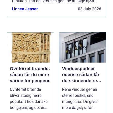
funktion, kan det være en god idé at søge hj&a...
Linnea Jensen
03 July 2026
Ovntørret brænde:
Vinduespudser
sådan får du mere
odense sådan får
varme for pengene
du skinnende rene
ruder året rundt
Ovntørret brænde
Rene vinduer gør en
bliver stadig mere
større forskel, end
populært hos danske
mange tror. De giver
boligejere, og det er
mere dagslys, får