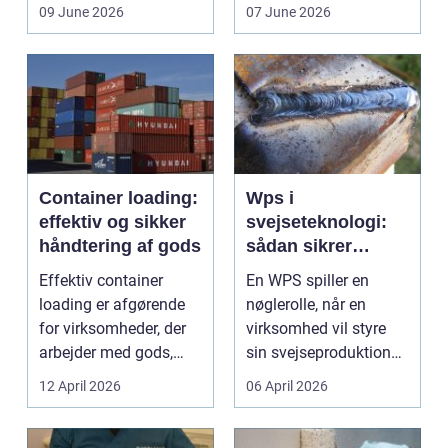
ikke uden grund. Når
boligen eller virksom...
09 June 2026
07 June 2026
b...
Container loading:
Wps i
effektiv og sikker
svejseteknologi:
håndtering af gods
sådan sikrer
virksomheder
Effektiv container
En WPS spiller en
kvalitet og
loading er afgørende
nøglerolle, når en
sporbarhed
for virksomheder, der
virksomhed vil styre
arbejder med gods,
sin svejseproduktion
skrot eller ...
sikkert, ensartet og ...
12 April 2026
06 April 2026