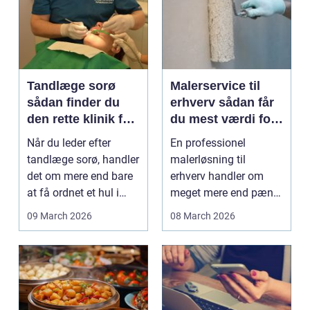
Tandlæge sorø
Malerservice til
sådan finder du
erhverv sådan får
den rette klinik for
du mest værdi for
dig
pengene
Når du leder efter
En professionel
tandlæge sorø, handler
malerløsning til
det om mere end bare
erhverv handler om
at få ordnet et hul i
meget mere end pæne
tanden. For man...
vægge. Malerarbejde
09 March 2026
08 March 2026
påvirker...