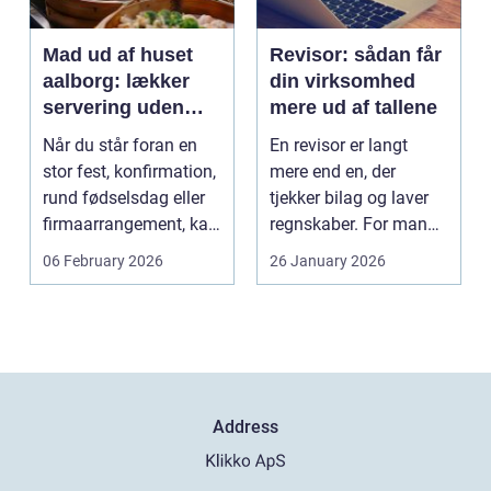
Mad ud af huset
Revisor: sådan får
aalborg: lækker
din virksomhed
servering uden
mere ud af tallene
stress
Når du står foran en
En revisor er langt
stor fest, konfirmation,
mere end en, der
rund fødselsdag eller
tjekker bilag og laver
firmaarrangement, kan
regnskaber. For mange
planlægnin...
mindre og mellemst...
06 February 2026
26 January 2026
Address