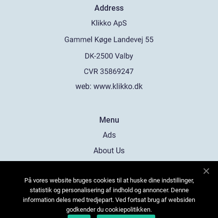
Address
web:
www.klikko.dk
Menu
Ads
About Us
Cookies
På vores website bruges cookies til at huske dine indstillinger,
Contact
statistik og personalisering af indhold og annoncer. Denne
Sitemap
information deles med tredjepart. Ved fortsat brug af websiden
godkender du cookiepolitikken.