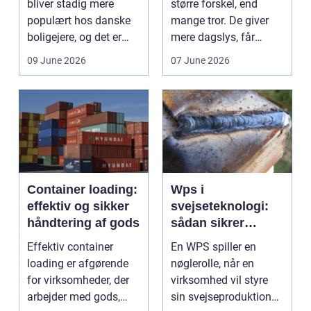
bliver stadig mere
større forskel, end
populært hos danske
mange tror. De giver
boligejere, og det er
mere dagslys, får
ikke uden grund. Når
boligen eller virksom...
09 June 2026
07 June 2026
b...
Container loading:
Wps i
effektiv og sikker
svejseteknologi:
håndtering af gods
sådan sikrer
virksomheder
Effektiv container
En WPS spiller en
kvalitet og
loading er afgørende
nøglerolle, når en
sporbarhed
for virksomheder, der
virksomhed vil styre
arbejder med gods,
sin svejseproduktion