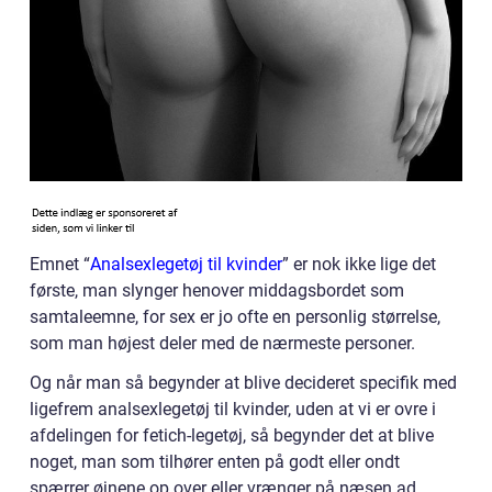
Emnet “
Analsexlegetøj til kvinder
” er nok ikke lige det
første, man slynger henover middagsbordet som
samtaleemne, for sex er jo ofte en personlig størrelse,
som man højest deler med de nærmeste personer.
Og når man så begynder at blive decideret specifik med
ligefrem analsexlegetøj til kvinder, uden at vi er ovre i
afdelingen for fetich-legetøj, så begynder det at blive
noget, man som tilhører enten på godt eller ondt
spærrer øjnene op over eller vrænger på næsen ad.