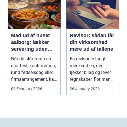
Mad ud af huset
Revisor: sådan får
aalborg: lækker
din virksomhed
servering uden
mere ud af tallene
stress
Når du står foran en
En revisor er langt
stor fest, konfirmation,
mere end en, der
rund fødselsdag eller
tjekker bilag og laver
firmaarrangement, kan
regnskaber. For mange
planlægnin...
mindre og mellemst...
06 February 2026
26 January 2026