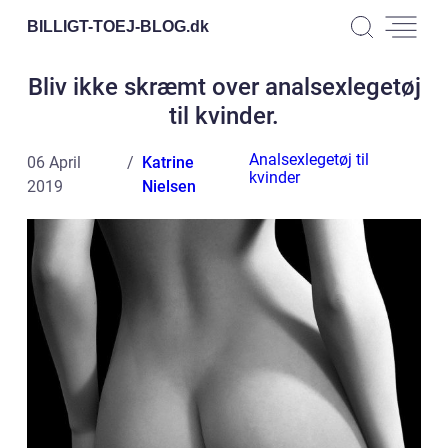
BILLIGT-TOEJ-BLOG.
dk
Bliv ikke skræmt over analsexlegetøj
til kvinder.
Analsexlegetøj til
06 April
Katrine
kvinder
2019
Nielsen