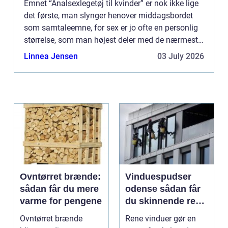
Emnet “Analsexlegetøj til kvinder” er nok ikke lige
det første, man slynger henover middagsbordet
som samtaleemne, for sex er jo ofte en personlig
størrelse, som man højest deler med de nærmeste
personer....
Linnea Jensen
03 July 2026
Ovntørret brænde:
Vinduespudser
sådan får du mere
odense sådan får
varme for pengene
du skinnende rene
ruder året rundt
Ovntørret brænde
Rene vinduer gør en