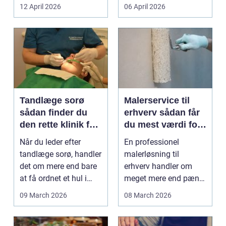
skrot eller ...
sikkert, ensartet og ...
12 April 2026
06 April 2026
Tandlæge sorø
Malerservice til
sådan finder du
erhverv sådan får
den rette klinik for
du mest værdi for
dig
pengene
Når du leder efter
En professionel
tandlæge sorø, handler
malerløsning til
det om mere end bare
erhverv handler om
at få ordnet et hul i
meget mere end pæne
tanden. For man...
vægge. Malerarbejde
09 March 2026
08 March 2026
påvirker...