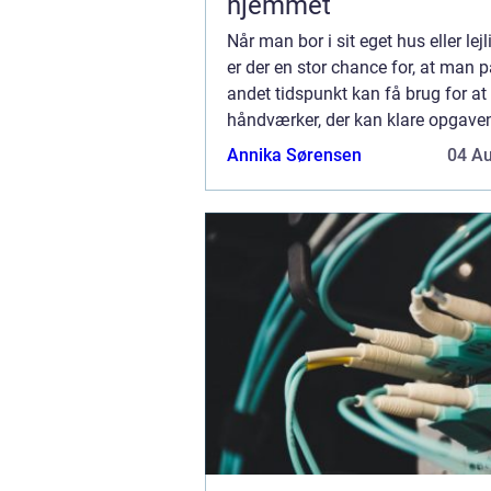
hjemmet
Når man bor i sit eget hus eller lej
er der en stor chance for, at man på
andet tidspunkt kan få brug for at
håndværker, der kan klare opgaven
Medmindre man har hænderne sk.
Annika Sørensen
04 A