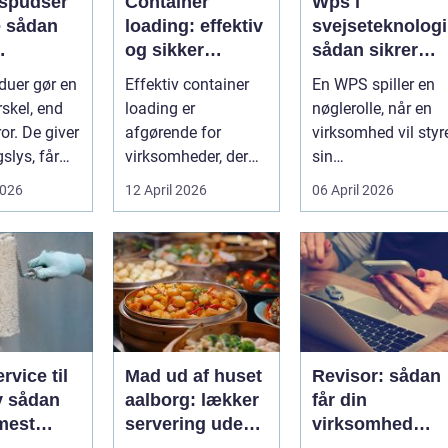
spudser
Container
Wps i
an
loading: effektiv
svejseteknologi
og sikker
sådan sikrer
nde rene
håndtering af
virksomheder
duer gør en
Effektiv container
En WPS spiller en
ret rundt
gods
kvalitet og
rskel, end
loading er
nøglerolle, når en
sporbarhed
or. De giver
afgørende for
virksomhed vil styr
slys, får
virksomheder, der
sin
ller
arbejder med gods,
svejseproduktion
2026
12 April 2026
06 April 2026
.
skrot eller ...
sikkert, ensartet og
...
rvice til
Mad ud af huset
Revisor: sådan
an
aalborg: lækker
får din
mest
servering uden
virksomhed