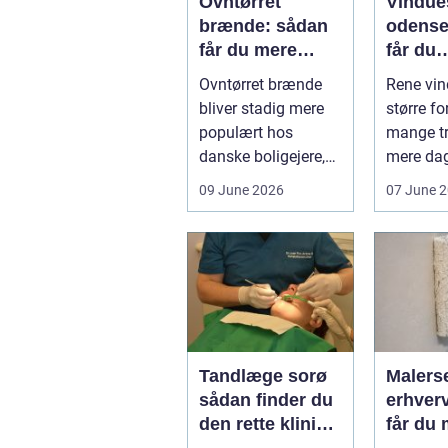
Ovntørret
Vindue
brænde: sådan
odense såd
får du mere
får du
varme for
skinne
Ovntørret brænde
Rene vin
pengene
ruder å
bliver stadig mere
større fo
populært hos
mange tr
danske boligejere,
mere dag
og det er ikke uden
boligen e
09 June 2026
07 June 
grund. Når b...
virksom..
Tandlæge sorø
Malerse
sådan finder du
erhverv såd
den rette klinik
får du 