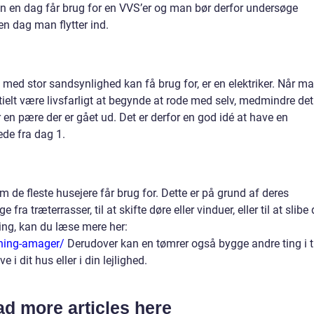
man en dag får brug for en VVS’er og man bør derfor undersøge
en dag man flytter ind.
ed stor sandsynlighed kan få brug for, er en elektriker. Når m
ielt være livsfarligt at begynde at rode med selv, medmindre det
r en pære der er gået ud. Det er derfor en god idé at have en
ede fra dag 1.
 de fleste husejere får brug for. Dette er på grund af deres
fra træterrasser, til at skifte døre eller vinduer, eller til at slibe 
ing, kan du læse mere her:
bning-amager/
Derudover kan en tømrer også bygge andre ting i 
 i dit hus eller i din lejlighed.
d more articles here