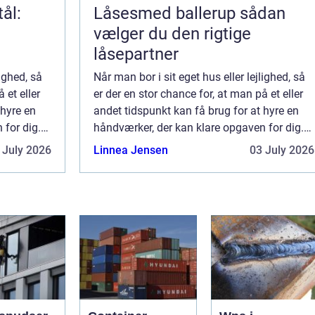
tål:
Låsesmed ballerup sådan
vælger du den rigtige
låsepartner
lighed, så
Når man bor i sit eget hus eller lejlighed, så
 et eller
er der en stor chance for, at man på et eller
 hyre en
andet tidspunkt kan få brug for at hyre en
 for dig.
håndværker, der kan klare opgaven for dig.
..
Medmindre man har hænderne sk...
 July 2026
Linnea Jensen
03 July 2026