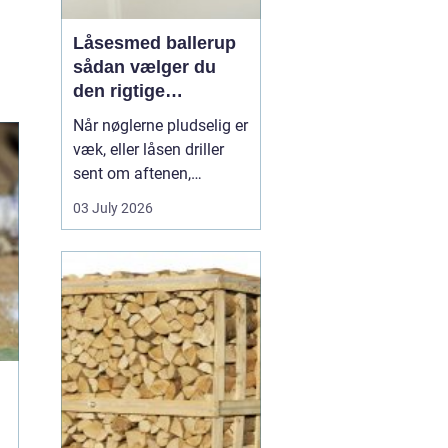
Låsesmed ballerup
sådan vælger du
den rigtige
låsepartner
Når nøglerne pludselig er
væk, eller låsen driller
sent om aftenen,
opdager du hurtigt, hvor
03 July 2026
vigtig en pålidelig
låsesmed er. I Ballerup
findes der flere løsninger,
men forskellen på hurtig
hjælp, god rådgivning og
langvarig tryghed kan
være stor. En...