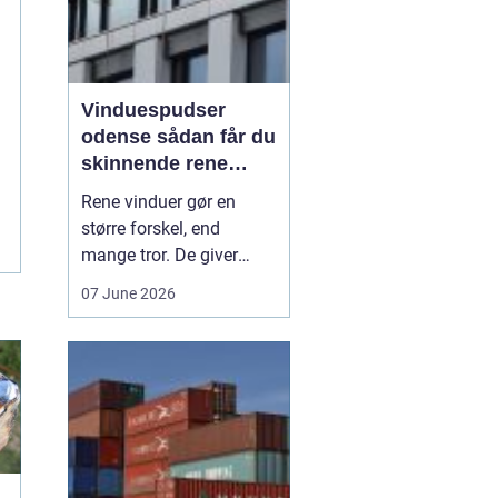
Vinduespudser
odense sådan får du
skinnende rene
ruder året rundt
Rene vinduer gør en
større forskel, end
mange tror. De giver
mere dagslys, får
07 June 2026
boligen eller
virksomheden til at se
velholdt ud og kan
endda påvirke humøret,
fordi rummene føles
lysere og mere åbne. I en
by som Odense, hvor
vejr, trafik og pollen hur...