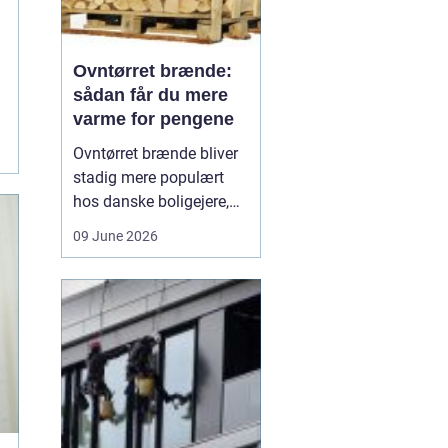
Ovntørret brænde:
sådan får du mere
varme for pengene
Ovntørret brænde bliver
stadig mere populært
hos danske boligejere,
og det er ikke uden
09 June 2026
grund. Når brændet
tørres kontrolleret i en
ovn, får du en stabil og
lav fugtighed, som giver
højere varmeudbytte,
renere forbrænding og
mindre arbejde med
optænd...