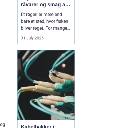
råvarer og smag af
havet
Et røgeri er mere end
bare et sted, hvor fisken
bliver røget. For mange
er det et samlingspunkt,
31 July 2026
hvor lokale råvarer,
håndværk og tradition
mødes. Her bliver
friskfanget fisk
forvandlet til
velsmagende røgvarer,
som både kan nydes i en
hurtig frokost...
t
 og
Kabelbakker i