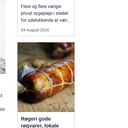
hjemmet
Flere og flere vælger
privat sygepleje i stedet
for udelukkende at være
afhængige af det
04 August 2026
offentlige system.
Særligt i København,
hvor hverdagen ofte er
travl, og
hospitalsvæsenet er
presset, kan privat
sygepleje i hjemmet give
en mærkbar forskel i
bå...
kt
tor
Røgeri gode
røgvarer, lokale