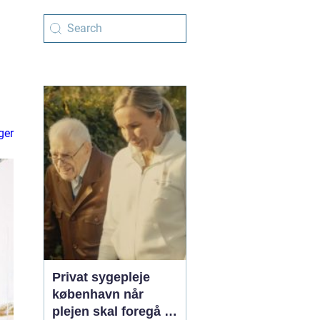
ger
Privat sygepleje
københavn når
plejen skal foregå i