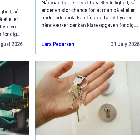
Når man bor i sit eget hus eller lejlighed, så
er der en stor chance for, at man på et eller
lighed, så
andet tidspunkt kan få brug for at hyre en
 et eller
håndværker, der kan klare opgaven for dig.
 hyre en
Medmindre man har hænderne sk...
 for dig.
..
ugust 2026
Lars Pedersen
31 July 2026