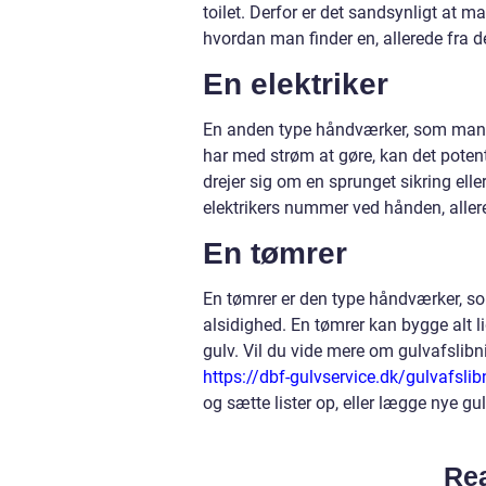
toilet. Derfor er det sandsynligt at 
hvordan man finder en, allerede fra d
En elektriker
En anden type håndværker, som man m
har med strøm at gøre, kan det potent
drejer sig om en sprunget sikring elle
elektrikers nummer ved hånden, aller
En tømrer
En tømrer er den type håndværker, som
alsidighed. En tømrer kan bygge alt lige 
gulv. Vil du vide mere om gulvafslibn
https://dbf-gulvservice.dk/gulvafsli
og sætte lister op, eller lægge nye gulve
Rea