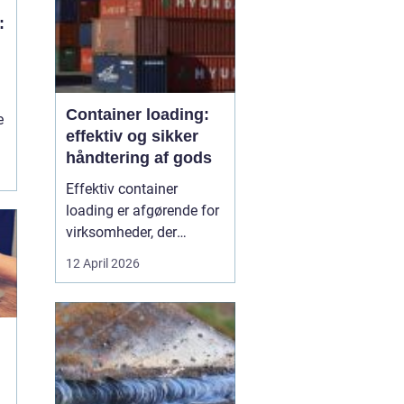
:
Container loading:
e
effektiv og sikker
håndtering af gods
Effektiv container
loading er afgørende for
virksomheder, der
arbejder med gods, skrot
12 April 2026
eller store mængder
råvarer. Når lastningen
ikke er planlagt og styret,
går der tid tabt,
omkostningerne stiger,
og sikkerheden komm...