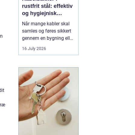
rustfrit stål: effektiv
og hygiejnisk
kabelføring
Når mange kabler skal
samles og føres sikkert
an
gennem en bygning eller
en produktion, bliver
16 July 2026
overblik og orden hurtigt
en udfordring. Her
er
kabelbakker en
enkel og
robust løsning. De
samler kablerne ét sted,
beskytter...
dit
træ