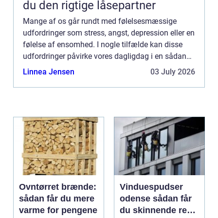
du den rigtige låsepartner
Mange af os går rundt med følelsesmæssige
udfordringer som stress, angst, depression eller en
følelse af ensomhed. I nogle tilfælde kan disse
udfordringer påvirke vores dagligdag i en sådan
grad, at det bliver nødvendigt at søge professionel
Linnea Jensen
03 July 2026
hjælp. H...
Ovntørret brænde:
Vinduespudser
sådan får du mere
odense sådan får
varme for pengene
du skinnende rene