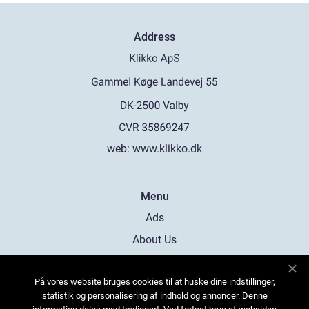
Address
web:
www.klikko.dk
Menu
Ads
About Us
Cookies
På vores website bruges cookies til at huske dine indstillinger,
Contact
statistik og personalisering af indhold og annoncer. Denne
Sitemap