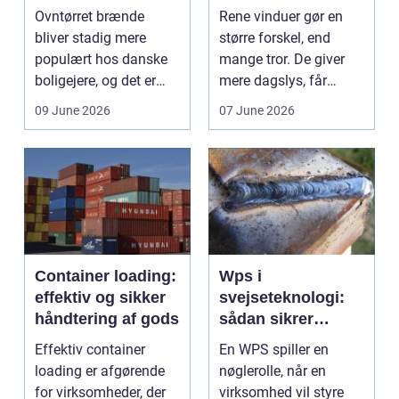
ruder året rundt
Ovntørret brænde
Rene vinduer gør en
bliver stadig mere
større forskel, end
populært hos danske
mange tror. De giver
boligejere, og det er
mere dagslys, får
ikke uden grund. Når
boligen eller virksom...
09 June 2026
07 June 2026
b...
Container loading:
Wps i
effektiv og sikker
svejseteknologi:
håndtering af gods
sådan sikrer
virksomheder
Effektiv container
En WPS spiller en
kvalitet og
loading er afgørende
nøglerolle, når en
sporbarhed
for virksomheder, der
virksomhed vil styre