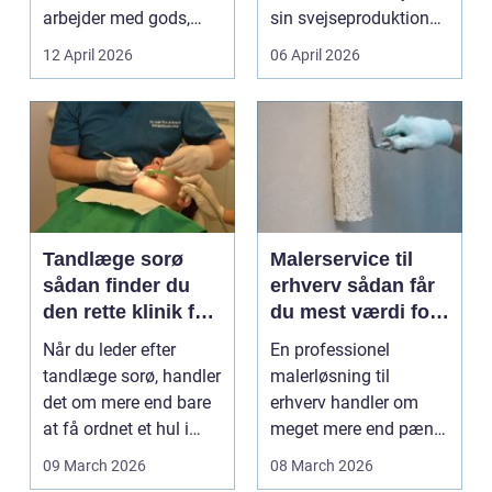
arbejder med gods,
sin svejseproduktion
skrot eller ...
sikkert, ensartet og ...
12 April 2026
06 April 2026
Tandlæge sorø
Malerservice til
sådan finder du
erhverv sådan får
den rette klinik for
du mest værdi for
dig
pengene
Når du leder efter
En professionel
tandlæge sorø, handler
malerløsning til
det om mere end bare
erhverv handler om
at få ordnet et hul i
meget mere end pæne
tanden. For man...
vægge. Malerarbejde
09 March 2026
08 March 2026
påvirker...