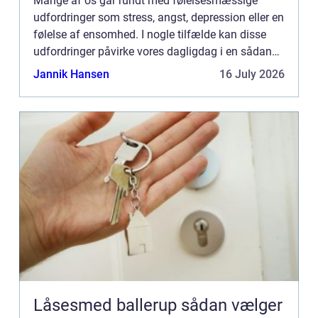
Mange af os går rundt med følelsesmæssige
udfordringer som stress, angst, depression eller en
følelse af ensomhed. I nogle tilfælde kan disse
udfordringer påvirke vores dagligdag i en sådan
grad, at det bliver nødvendigt at søge professionel
Jannik Hansen
16 July 2026
hjælp. H...
Låsesmed ballerup sådan vælger