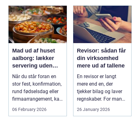
Mad ud af huset
Revisor: sådan får
aalborg: lækker
din virksomhed
servering uden
mere ud af tallene
stress
Når du står foran en
En revisor er langt
stor fest, konfirmation,
mere end en, der
rund fødselsdag eller
tjekker bilag og laver
firmaarrangement, kan
regnskaber. For mange
planlægnin...
mindre og mellemst...
06 February 2026
26 January 2026