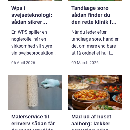
Wps i
Tandlæge sorø
svejseteknologi:
sådan finder du
sådan sikrer
den rette klinik for
virksomheder
dig
En WPS spiller en
Når du leder efter
kvalitet og
nøglerolle, når en
tandlæge sorø, handler
sporbarhed
virksomhed vil styre
det om mere end bare
sin svejseproduktion
at få ordnet et hul i
sikkert, ensartet og ...
tanden. For man...
06 April 2026
09 March 2026
Malerservice til
Mad ud af huset
erhverv sådan får
aalborg: lækker