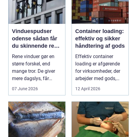
Vinduespudser
Container loading:
odense sådan får
effektiv og sikker
du skinnende rene
håndtering af gods
ruder året rundt
Rene vinduer gør en
Effektiv container
større forskel, end
loading er afgørende
mange tror. De giver
for virksomheder, der
mere dagslys, får
arbejder med gods,
boligen eller virksom...
skrot eller ...
07 June 2026
12 April 2026