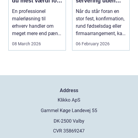
du mest værdi for
servering uden
pengene
stress
En professionel
Når du står foran en
malerløsning til
stor fest, konfirmation,
erhverv handler om
rund fødselsdag eller
meget mere end pæne
firmaarrangement, kan
vægge. Malerarbejde
planlægnin...
08 March 2026
06 February 2026
påvirker...
Address