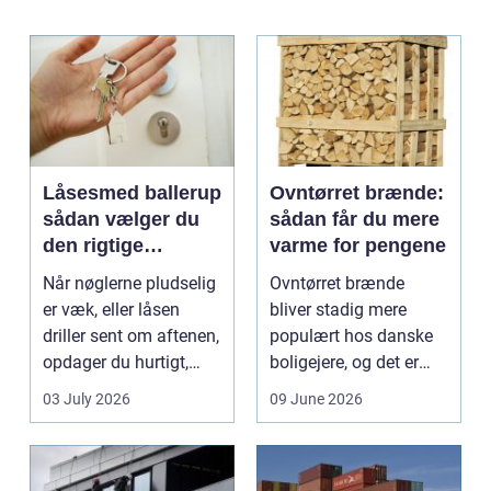
Låsesmed ballerup
Ovntørret brænde:
sådan vælger du
sådan får du mere
den rigtige
varme for pengene
låsepartner
Når nøglerne pludselig
Ovntørret brænde
er væk, eller låsen
bliver stadig mere
driller sent om aftenen,
populært hos danske
opdager du hurtigt,
boligejere, og det er
hvor vigtig ...
ikke uden grund. Når
03 July 2026
09 June 2026
b...