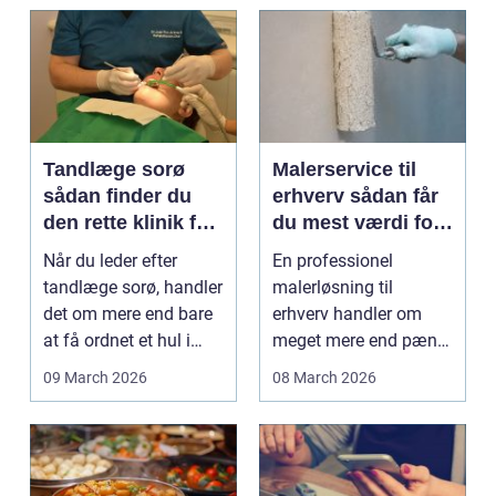
Tandlæge sorø
Malerservice til
sådan finder du
erhverv sådan får
den rette klinik for
du mest værdi for
dig
pengene
Når du leder efter
En professionel
tandlæge sorø, handler
malerløsning til
det om mere end bare
erhverv handler om
at få ordnet et hul i
meget mere end pæne
tanden. For man...
vægge. Malerarbejde
09 March 2026
08 March 2026
påvirker...