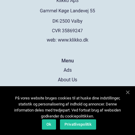
web:
www.klikko.dk
Menu
Ads
About Us
Cookies
På vores website bruges cookies til at huske dine indstillinger,
Contact
statistik og personalisering af indhold og annoncer. Denne
Sitemap
information deles med tredjepart. Ved fortsat brug af websiden
godkender du cookiepolitikken.
Ok
Privatlivspolitik