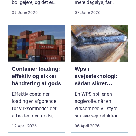
boligejere, og det er
mere dagslys, får
ikke uden grund. Når
boligen eller virksom...
09 June 2026
07 June 2026
b...
Container loading:
Wps i
effektiv og sikker
svejseteknologi:
håndtering af gods
sådan sikrer
virksomheder
Effektiv container
En WPS spiller en
kvalitet og
loading er afgørende
nøglerolle, når en
sporbarhed
for virksomheder, der
virksomhed vil styre
arbejder med gods,
sin svejseproduktion
skrot eller ...
sikkert, ensartet og ...
12 April 2026
06 April 2026