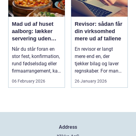
Mad ud af huset
Revisor: sådan får
aalborg: lækker
din virksomhed
servering uden
mere ud af tallene
stress
Når du står foran en
En revisor er langt
stor fest, konfirmation,
mere end en, der
rund fødselsdag eller
tjekker bilag og laver
firmaarrangement, kan
regnskaber. For mange
planlægnin...
mindre og mellemst...
06 February 2026
26 January 2026
Address