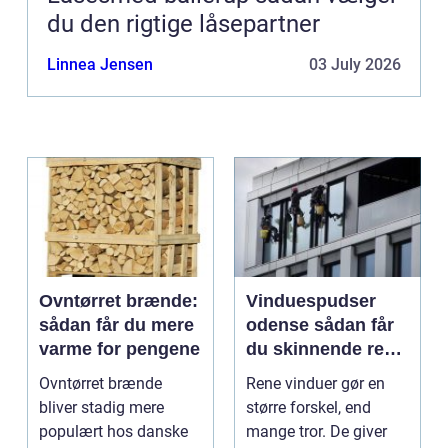
du den rigtige låsepartner
Linnea Jensen
03 July 2026
Ovntørret brænde:
Vinduespudser
sådan får du mere
odense sådan får
varme for pengene
du skinnende rene
ruder året rundt
Ovntørret brænde
Rene vinduer gør en
bliver stadig mere
større forskel, end
populært hos danske
mange tror. De giver