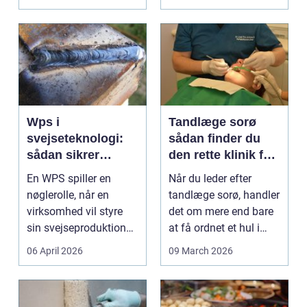
Wps i
Tandlæge sorø
svejseteknologi:
sådan finder du
sådan sikrer
den rette klinik for
virksomheder
dig
En WPS spiller en
Når du leder efter
kvalitet og
nøglerolle, når en
tandlæge sorø, handler
sporbarhed
virksomhed vil styre
det om mere end bare
sin svejseproduktion
at få ordnet et hul i
sikkert, ensartet og ...
tanden. For man...
06 April 2026
09 March 2026