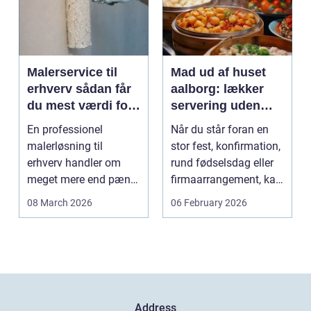
Malerservice til
Mad ud af huset
erhverv sådan får
aalborg: lækker
du mest værdi for
servering uden
pengene
stress
En professionel
Når du står foran en
malerløsning til
stor fest, konfirmation,
erhverv handler om
rund fødselsdag eller
meget mere end pæne
firmaarrangement, kan
vægge. Malerarbejde
planlægnin...
08 March 2026
06 February 2026
påvirker...
Address