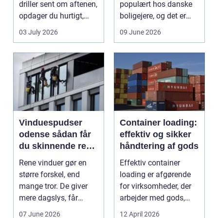
driller sent om aftenen,
populært hos danske
opdager du hurtigt,
boligejere, og det er
hvor vigtig ...
ikke uden grund. Når
03 July 2026
09 June 2026
b...
Vinduespudser
Container loading:
odense sådan får
effektiv og sikker
du skinnende rene
håndtering af gods
ruder året rundt
Rene vinduer gør en
Effektiv container
større forskel, end
loading er afgørende
mange tror. De giver
for virksomheder, der
mere dagslys, får
arbejder med gods,
boligen eller virksom...
skrot eller ...
07 June 2026
12 April 2026