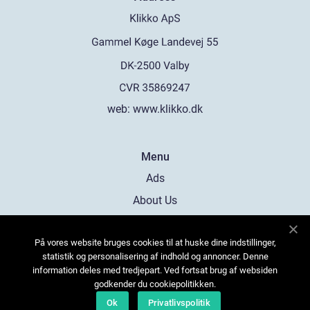
web:
www.klikko.dk
Menu
Ads
About Us
Cookies
På vores website bruges cookies til at huske dine indstillinger,
Contact
statistik og personalisering af indhold og annoncer. Denne
Sitemap
information deles med tredjepart. Ved fortsat brug af websiden
godkender du cookiepolitikken.
Ok
Privatlivspolitik