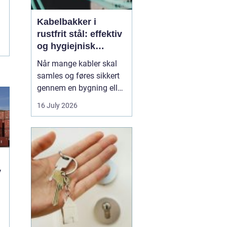
Kabelbakker i
rustfrit stål: effektiv
og hygiejnisk
kabelføring
Når mange kabler skal
samles og føres sikkert
gennem en bygning eller
en produktion, bliver
16 July 2026
overblik og orden hurtigt
en udfordring. Her
er
kabelbakker en
enkel og
robust løsning. De
samler kablerne ét sted,
v
beskytter...