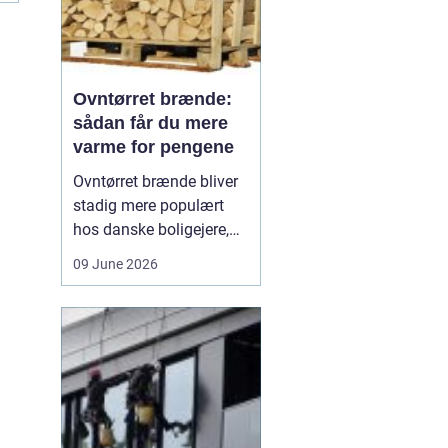
Ovntørret brænde:
sådan får du mere
varme for pengene
Ovntørret brænde bliver
stadig mere populært
hos danske boligejere,
og det er ikke uden
09 June 2026
grund. Når brændet
tørres kontrolleret i en
ovn, får du en stabil og
lav fugtighed, som giver
højere varmeudbytte,
renere forbrænding og
mindre arbejde med
optænd...