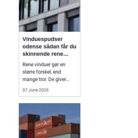
Vinduespudser
odense sådan får du
skinnende rene
ruder året rundt
Rene vinduer gør en
større forskel, end
mange tror. De giver
mere dagslys, får
07 June 2026
boligen eller
virksomheden til at se
velholdt ud og kan
endda påvirke humøret,
fordi rummene føles
lysere og mere åbne. I en