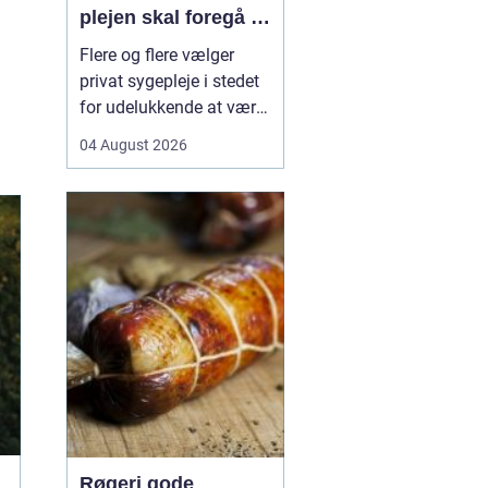
plejen skal foregå i
hjemmet
Flere og flere vælger
privat sygepleje i stedet
for udelukkende at være
afhængige af det
04 August 2026
offentlige system.
Særligt i København,
hvor hverdagen ofte er
travl, og
hospitalsvæsenet er
presset, kan privat
sygepleje i hjemmet give
en mærkbar forskel i
bå...
Røgeri gode