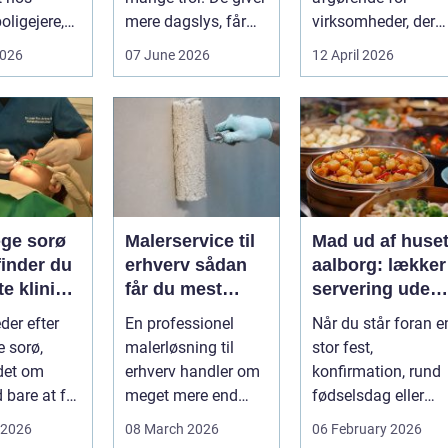
oligejere,
mere dagslys, får
virksomheder, der
r ikke uden
boligen eller
arbejder med gods,
2026
07 June 2026
12 April 2026
r b...
virksom...
skrot eller ...
ge sorø
Malerservice til
Mad ud af huse
finder du
erhverv sådan
aalborg: lækker
te klinik
får du mest
servering uden
værdi for
stress
der efter
En professionel
Når du står foran e
pengene
 sorø,
malerløsning til
stor fest,
det om
erhverv handler om
konfirmation, rund
 bare at få
meget mere end
fødselsdag eller
 hul i
pæne vægge.
firmaarrangement,
 2026
08 March 2026
06 February 2026
For man...
Malerarbejde
kan planlægnin...