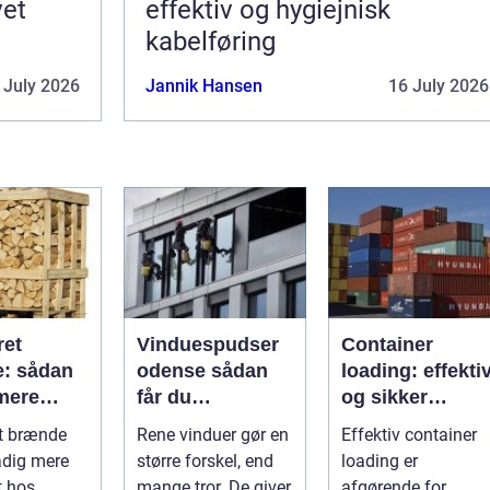
vet
effektiv og hygiejnisk
kabelføring
 July 2026
Jannik Hansen
16 July 2026
ret
Vinduespudser
Container
: sådan
odense sådan
loading: effekti
 mere
får du
og sikker
for
skinnende rene
håndtering af
t brænde
Rene vinduer gør en
Effektiv container
ne
ruder året rundt
gods
tadig mere
større forskel, end
loading er
t hos
mange tror. De giver
afgørende for