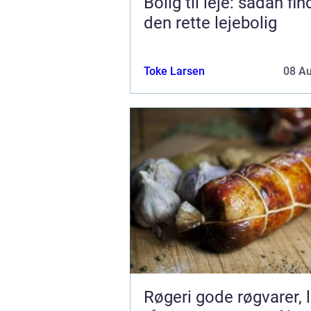
Bolig til leje: sådan fi
den rette lejebolig
Toke Larsen
08 A
Røgeri gode røgvarer, lokale