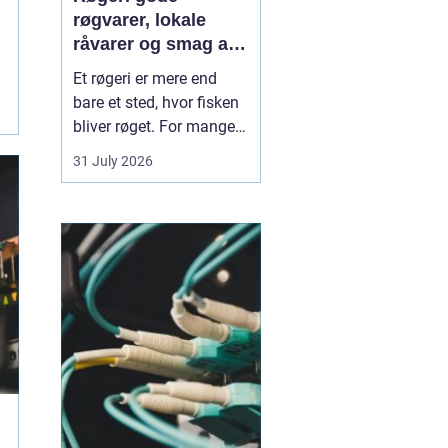
røgvarer, lokale
råvarer og smag af
havet
Et røgeri er mere end
bare et sted, hvor fisken
bliver røget. For mange
er det et samlingspunkt,
31 July 2026
hvor lokale råvarer,
håndværk og tradition
mødes. Her bliver
friskfanget fisk
forvandlet til
velsmagende røgvarer,
som både kan nydes i en
hurtig frokost...