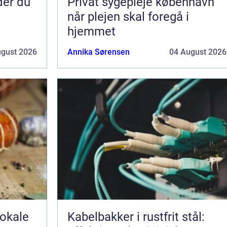
nder du
Privat sygepleje københavn
når plejen skal foregå i
hjemmet
ugust 2026
Annika Sørensen
04 August 2026
Kabelbakker i rustfrit stål: