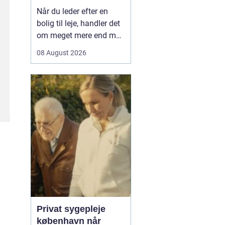
Når du leder efter en
bolig til leje, handler det
om meget mere end m
og husleje. Du er på
08 August 2026
udkig efter et sted, hvor
hverdagen fungerer, hvor
økonomien hænger
sammen, og hvor du kan
trives på længere sigt.
Uanset ...
Privat sygepleje
københavn når