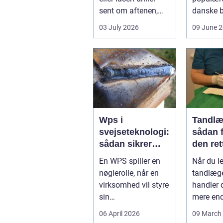
sent om aftenen,
danske b
opdager du hurtigt,
og det e
03 July 2026
09 June 
hvor vigtig ...
grund. Nå
Wps i
Tandlæ
svejseteknologi:
sådan 
sådan sikrer
den ret
virksomheder
for dig
En WPS spiller en
Når du le
kvalitet og
nøglerolle, når en
tandlæge
sporbarhed
virksomhed vil styre
handler 
sin
mere end
svejseproduktion
ordnet et
06 April 2026
09 March
sikkert, ensartet og
tanden. 