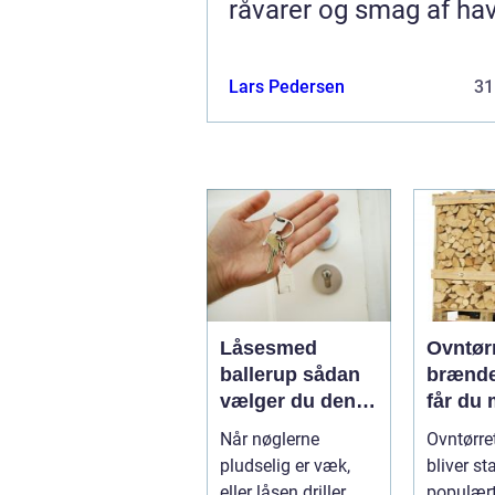
råvarer og smag af ha
Lars Pedersen
31
Låsesmed
Ovntør
ballerup sådan
brænde
vælger du den
får du
rigtige
varme 
Når nøglerne
Ovntørre
låsepartner
penge
pludselig er væk,
bliver s
eller låsen driller
populær