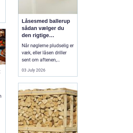
Låsesmed ballerup
sådan vælger du
den rigtige
låsepartner
Når nøglerne pludselig er
væk, eller låsen driller
sent om aftenen,
opdager du hurtigt, hvor
03 July 2026
t
vigtig en pålidelig
låsesmed er. I Ballerup
findes der flere løsninger,
men forskellen på hurtig
n
hjælp, god rådgivning og
langvarig tryghed kan
være stor. En...