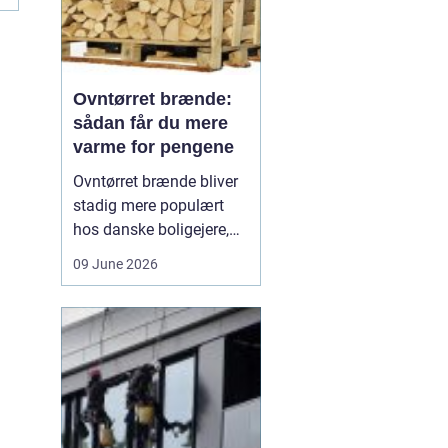
Ovntørret brænde:
sådan får du mere
varme for pengene
Ovntørret brænde bliver
stadig mere populært
hos danske boligejere,
og det er ikke uden
09 June 2026
grund. Når brændet
tørres kontrolleret i en
ovn, får du en stabil og
lav fugtighed, som giver
højere varmeudbytte,
renere forbrænding og
mindre arbejde med
optænd...