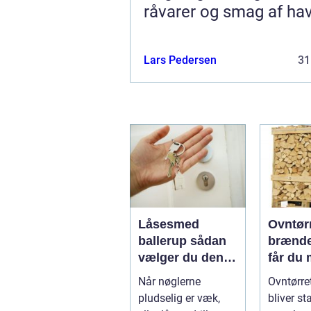
råvarer og smag af ha
Lars Pedersen
31
Låsesmed
Ovntør
ballerup sådan
brænde
vælger du den
får du
rigtige
varme 
Når nøglerne
Ovntørre
låsepartner
penge
pludselig er væk,
bliver s