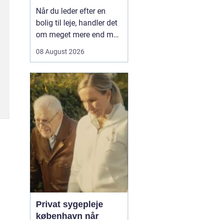
Når du leder efter en
bolig til leje, handler det
om meget mere end m
og husleje. Du er på
08 August 2026
udkig efter et sted, hvor
hverdagen fungerer, hvor
økonomien hænger
sammen, og hvor du kan
trives på længere sigt.
Uanset ...
Privat sygepleje
københavn når