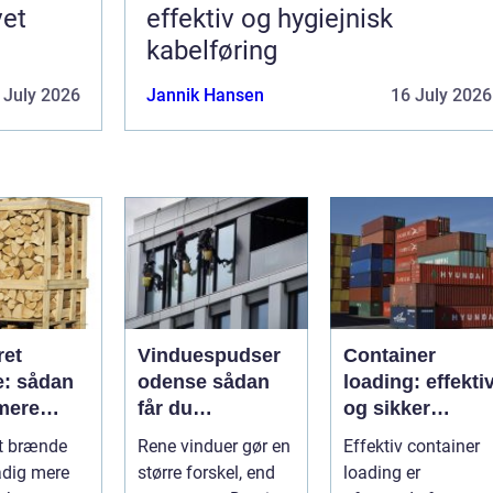
vet
effektiv og hygiejnisk
kabelføring
 July 2026
Jannik Hansen
16 July 2026
ret
Vinduespudser
Container
: sådan
odense sådan
loading: effekti
 mere
får du
og sikker
for
skinnende rene
håndtering af
t brænde
Rene vinduer gør en
Effektiv container
ne
ruder året rundt
gods
tadig mere
større forskel, end
loading er