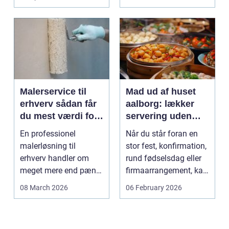
Malerservice til
Mad ud af huset
erhverv sådan får
aalborg: lækker
du mest værdi for
servering uden
pengene
stress
En professionel
Når du står foran en
malerløsning til
stor fest, konfirmation,
erhverv handler om
rund fødselsdag eller
meget mere end pæne
firmaarrangement, kan
vægge. Malerarbejde
planlægnin...
08 March 2026
06 February 2026
påvirker...