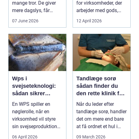
mange tror. De giver
for virksomheder, der
mere dagslys, får
arbejder med gods,
boligen eller virksom...
skrot eller ...
07 June 2026
12 April 2026
Wps i
Tandlæge sorø
svejseteknologi:
sådan finder du
sådan sikrer
den rette klinik for
virksomheder
dig
En WPS spiller en
Når du leder efter
kvalitet og
nøglerolle, når en
tandlæge sorø, handler
sporbarhed
virksomhed vil styre
det om mere end bare
sin svejseproduktion
at få ordnet et hul i
sikkert, ensartet og ...
tanden. For man...
06 April 2026
09 March 2026