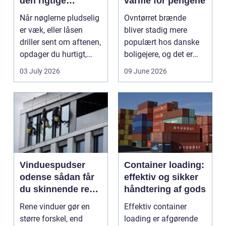
den rigtige
varme for pengene
låsepartner
Når nøglerne pludselig
Ovntørret brænde
er væk, eller låsen
bliver stadig mere
driller sent om aftenen,
populært hos danske
opdager du hurtigt,
boligejere, og det er
hvor vigtig ...
ikke uden grund. Når
03 July 2026
09 June 2026
b...
Vinduespudser
Container loading:
odense sådan får
effektiv og sikker
du skinnende rene
håndtering af gods
ruder året rundt
Rene vinduer gør en
Effektiv container
større forskel, end
loading er afgørende