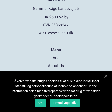
web:
www.klikko.dk
Menu
Ads
About Us
Cookies
På vores website bruges cookies til at huske dine indstillinger,
Contact
statistik og personalisering af indhold og annoncer. Denne
Sitemap
information deles med tredjepart. Ved fortsat brug af websiden
godkender du cookiepolitikken.
Ok
Privatlivspolitik