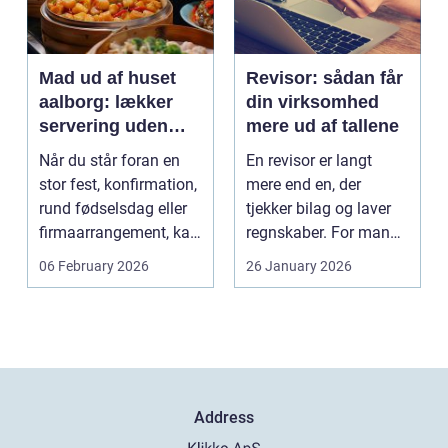
Mad ud af huset
Revisor: sådan får
aalborg: lækker
din virksomhed
servering uden
mere ud af tallene
stress
Når du står foran en
En revisor er langt
stor fest, konfirmation,
mere end en, der
rund fødselsdag eller
tjekker bilag og laver
firmaarrangement, kan
regnskaber. For mange
planlægnin...
mindre og mellemst...
06 February 2026
26 January 2026
Address