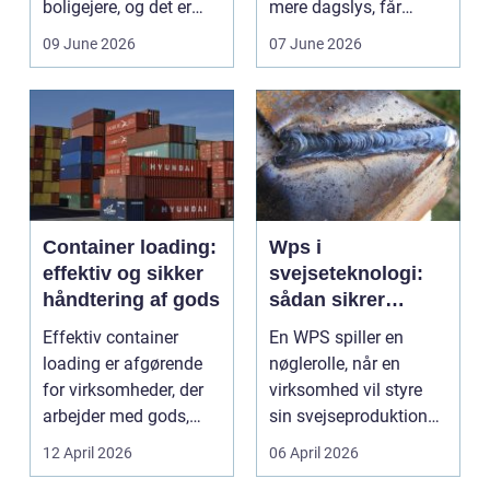
boligejere, og det er
mere dagslys, får
ikke uden grund. Når
boligen eller virksom...
09 June 2026
07 June 2026
b...
Container loading:
Wps i
effektiv og sikker
svejseteknologi:
håndtering af gods
sådan sikrer
virksomheder
Effektiv container
En WPS spiller en
kvalitet og
loading er afgørende
nøglerolle, når en
sporbarhed
for virksomheder, der
virksomhed vil styre
arbejder med gods,
sin svejseproduktion
skrot eller ...
sikkert, ensartet og ...
12 April 2026
06 April 2026