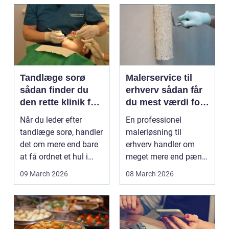
Tandlæge sorø
Malerservice til
sådan finder du
erhverv sådan får
den rette klinik for
du mest værdi for
dig
pengene
Når du leder efter
En professionel
tandlæge sorø, handler
malerløsning til
det om mere end bare
erhverv handler om
at få ordnet et hul i
meget mere end pæne
tanden. For man...
vægge. Malerarbejde
09 March 2026
08 March 2026
påvirker...