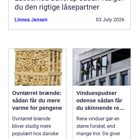
du den rigtige låsepartner
Linnea Jensen
03 July 2026
Ovntørret brænde:
Vinduespudser
sådan får du mere
odense sådan får
varme for pengene
du skinnende rene
ruder året rundt
Ovntørret brænde
Rene vinduer gør en
bliver stadig mere
større forskel, end
populært hos danske
mange tror. De giver