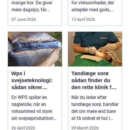
mange tror. De giver
for virksomheder, der
mere dagslys, får
arbejder med gods,
boligen eller virksom...
skrot eller ...
07 June 2026
12 April 2026
Wps i
Tandlæge sorø
svejseteknologi:
sådan finder du
sådan sikrer
den rette klinik for
virksomheder
dig
En WPS spiller en
Når du leder efter
kvalitet og
nøglerolle, når en
tandlæge sorø, handler
sporbarhed
virksomhed vil styre
det om mere end bare
sin svejseproduktion
at få ordnet et hul i
sikkert, ensartet og ...
tanden. For man...
06 April 2026
09 March 2026