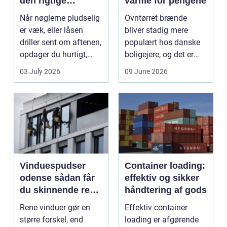
den rigtige
varme for pengene
låsepartner
Når nøglerne pludselig
Ovntørret brænde
er væk, eller låsen
bliver stadig mere
driller sent om aftenen,
populært hos danske
opdager du hurtigt,
boligejere, og det er
hvor vigtig ...
ikke uden grund. Når
03 July 2026
09 June 2026
b...
Vinduespudser
Container loading:
odense sådan får
effektiv og sikker
du skinnende rene
håndtering af gods
ruder året rundt
Rene vinduer gør en
Effektiv container
større forskel, end
loading er afgørende