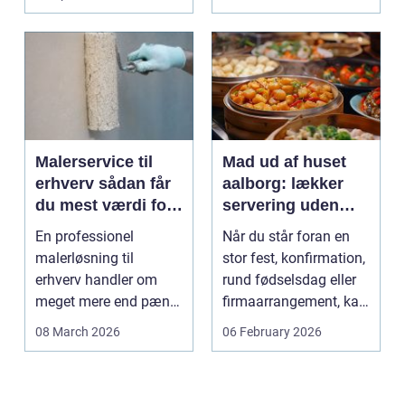
Malerservice til
Mad ud af huset
erhverv sådan får
aalborg: lækker
du mest værdi for
servering uden
pengene
stress
En professionel
Når du står foran en
malerløsning til
stor fest, konfirmation,
erhverv handler om
rund fødselsdag eller
meget mere end pæne
firmaarrangement, kan
vægge. Malerarbejde
planlægnin...
08 March 2026
06 February 2026
påvirker...