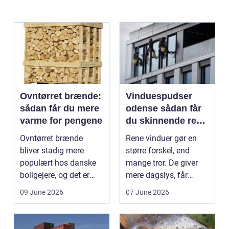
Ovntørret brænde:
Vinduespudser
sådan får du mere
odense sådan får
varme for pengene
du skinnende rene
ruder året rundt
Ovntørret brænde
Rene vinduer gør en
bliver stadig mere
større forskel, end
populært hos danske
mange tror. De giver
boligejere, og det er
mere dagslys, får
ikke uden grund. Når
boligen eller virksom...
09 June 2026
07 June 2026
b...