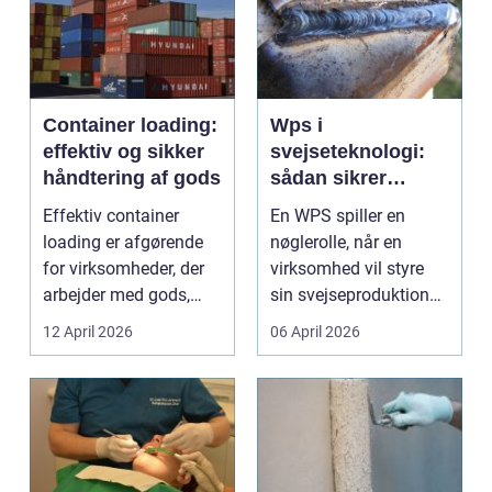
Container loading:
Wps i
effektiv og sikker
svejseteknologi:
håndtering af gods
sådan sikrer
virksomheder
Effektiv container
En WPS spiller en
kvalitet og
loading er afgørende
nøglerolle, når en
sporbarhed
for virksomheder, der
virksomhed vil styre
arbejder med gods,
sin svejseproduktion
skrot eller ...
sikkert, ensartet og ...
12 April 2026
06 April 2026