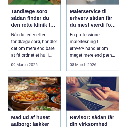
Tandlæge sorø
Malerservice til
sådan finder du
erhverv sådan får
den rette klinik for
du mest værdi for
dig
pengene
Når du leder efter
En professionel
tandlæge sorø, handler
malerløsning til
det om mere end bare
erhverv handler om
at få ordnet et hul i
meget mere end pæne
tanden. For man...
vægge. Malerarbejde
09 March 2026
08 March 2026
påvirker...
Mad ud af huset
Revisor: sådan får
aalborg: lækker
din virksomhed