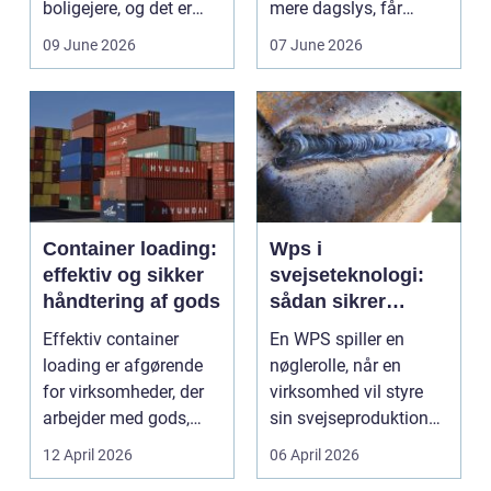
boligejere, og det er
mere dagslys, får
ikke uden grund. Når
boligen eller virksom...
09 June 2026
07 June 2026
b...
Container loading:
Wps i
effektiv og sikker
svejseteknologi:
håndtering af gods
sådan sikrer
virksomheder
Effektiv container
En WPS spiller en
kvalitet og
loading er afgørende
nøglerolle, når en
sporbarhed
for virksomheder, der
virksomhed vil styre
arbejder med gods,
sin svejseproduktion
skrot eller ...
sikkert, ensartet og ...
12 April 2026
06 April 2026