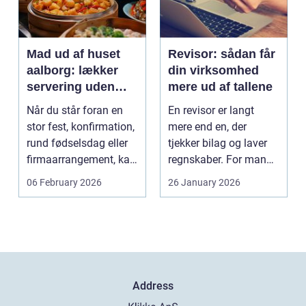
Mad ud af huset
Revisor: sådan får
aalborg: lækker
din virksomhed
servering uden
mere ud af tallene
stress
Når du står foran en
En revisor er langt
stor fest, konfirmation,
mere end en, der
rund fødselsdag eller
tjekker bilag og laver
firmaarrangement, kan
regnskaber. For mange
planlægnin...
mindre og mellemst...
06 February 2026
26 January 2026
Address