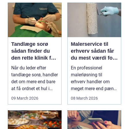
Tandlæge sorø
Malerservice til
sådan finder du
erhverv sådan får
den rette klinik for
du mest værdi for
dig
pengene
Når du leder efter
En professionel
tandlæge sorø, handler
malerløsning til
det om mere end bare
erhverv handler om
at få ordnet et hul i
meget mere end pæne
tanden. For man...
vægge. Malerarbejde
09 March 2026
08 March 2026
påvirker...