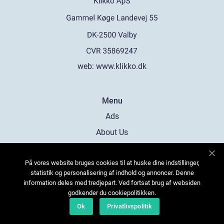
web:
www.klikko.dk
Menu
Ads
About Us
Cookies
På vores website bruges cookies til at huske dine indstillinger,
Contact
statistik og personalisering af indhold og annoncer. Denne
Sitemap
information deles med tredjepart. Ved fortsat brug af websiden
godkender du cookiepolitikken.
Ok
Privatlivspolitik