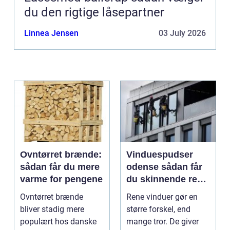
du den rigtige låsepartner
Linnea Jensen
03 July 2026
Ovntørret brænde:
Vinduespudser
sådan får du mere
odense sådan får
varme for pengene
du skinnende rene
ruder året rundt
Ovntørret brænde
Rene vinduer gør en
bliver stadig mere
større forskel, end
populært hos danske
mange tror. De giver