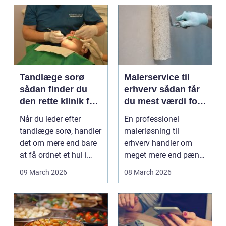
Tandlæge sorø
Malerservice til
sådan finder du
erhverv sådan får
den rette klinik for
du mest værdi for
dig
pengene
Når du leder efter
En professionel
tandlæge sorø, handler
malerløsning til
det om mere end bare
erhverv handler om
at få ordnet et hul i
meget mere end pæne
tanden. For man...
vægge. Malerarbejde
09 March 2026
08 March 2026
påvirker...