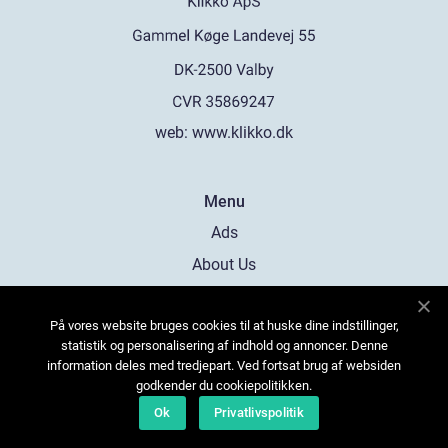
web:
www.klikko.dk
Menu
Ads
About Us
Cookies
På vores website bruges cookies til at huske dine indstillinger,
Contact
statistik og personalisering af indhold og annoncer. Denne
Sitemap
information deles med tredjepart. Ved fortsat brug af websiden
godkender du cookiepolitikken.
Ok
Privatlivspolitik