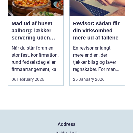
Mad ud af huset
Revisor: sådan får
aalborg: lækker
din virksomhed
servering uden
mere ud af tallene
stress
Når du står foran en
En revisor er langt
stor fest, konfirmation,
mere end en, der
rund fødselsdag eller
tjekker bilag og laver
firmaarrangement, kan
regnskaber. For mange
planlægnin...
mindre og mellemst...
06 February 2026
26 January 2026
Address