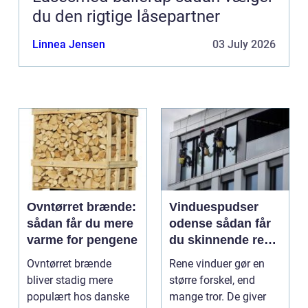
du den rigtige låsepartner
Linnea Jensen
03 July 2026
Ovntørret brænde:
Vinduespudser
sådan får du mere
odense sådan får
varme for pengene
du skinnende rene
ruder året rundt
Ovntørret brænde
Rene vinduer gør en
bliver stadig mere
større forskel, end
populært hos danske
mange tror. De giver