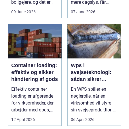
boligejere, og det er
mere dagslys, får
ikke uden grund. Når
boligen eller virksom...
09 June 2026
07 June 2026
b...
Container loading:
Wps i
effektiv og sikker
svejseteknologi:
håndtering af gods
sådan sikrer
virksomheder
Effektiv container
En WPS spiller en
kvalitet og
loading er afgørende
nøglerolle, når en
sporbarhed
for virksomheder, der
virksomhed vil styre
arbejder med gods,
sin svejseproduktion
skrot eller ...
sikkert, ensartet og ...
12 April 2026
06 April 2026