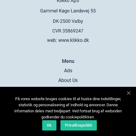
web:
www.klikko.dk
Menu
Ads
About Us
Cookies
På vores website bruges cookies til at huske dine indstillinger,
Contact
statistik og personalisering af indhold og annoncer. Denne
Sitemap
information deles med tredjepart. Ved fortsat brug af websiden
godkender du cookiepolitikken.
Ok
Privatlivspolitik