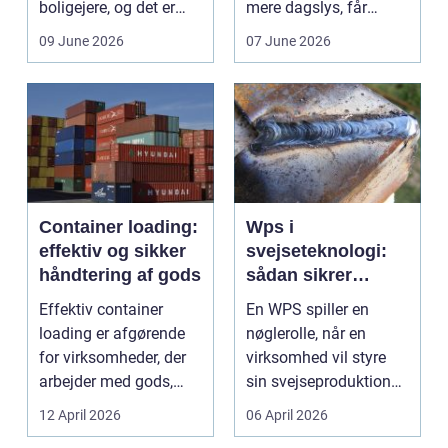
boligejere, og det er
mere dagslys, får
ikke uden grund. Når
boligen eller virksom...
09 June 2026
07 June 2026
b...
Container loading:
Wps i
effektiv og sikker
svejseteknologi:
håndtering af gods
sådan sikrer
virksomheder
Effektiv container
En WPS spiller en
kvalitet og
loading er afgørende
nøglerolle, når en
sporbarhed
for virksomheder, der
virksomhed vil styre
arbejder med gods,
sin svejseproduktion
skrot eller ...
sikkert, ensartet og ...
12 April 2026
06 April 2026