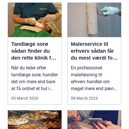
Tandlæge sorø
Malerservice til
sådan finder du
erhverv sådan får
den rette klinik for
du mest værdi for
dig
pengene
Når du leder efter
En professionel
tandlæge sorø, handler
malerløsning til
det om mere end bare
erhverv handler om
at få ordnet et hul i
meget mere end pæne
tanden. For man...
vægge. Malerarbejde
09 March 2026
08 March 2026
påvirker...