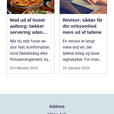
Mad ud af huset
Revisor: sådan får
aalborg: lækker
din virksomhed
servering uden
mere ud af tallene
stress
Når du står foran en
En revisor er langt
stor fest, konfirmation,
mere end en, der
rund fødselsdag eller
tjekker bilag og laver
firmaarrangement, kan
regnskaber. For mange
planlægnin...
mindre og mellemst...
06 February 2026
26 January 2026
Address