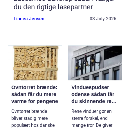
du den rigtige låsepartner
Linnea Jensen
03 July 2026
Ovntørret brænde:
Vinduespudser
sådan får du mere
odense sådan får
varme for pengene
du skinnende rene
ruder året rundt
Ovntørret brænde
Rene vinduer gør en
bliver stadig mere
større forskel, end
populært hos danske
mange tror. De giver