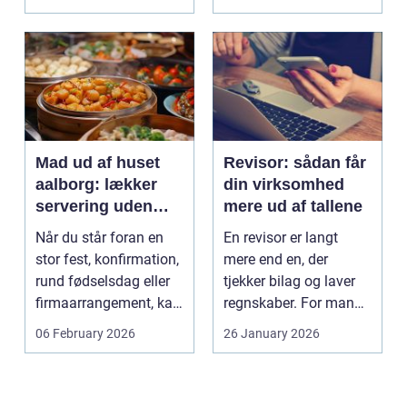
påvirker...
Mad ud af huset
Revisor: sådan får
aalborg: lækker
din virksomhed
servering uden
mere ud af tallene
stress
Når du står foran en
En revisor er langt
stor fest, konfirmation,
mere end en, der
rund fødselsdag eller
tjekker bilag og laver
firmaarrangement, kan
regnskaber. For mange
planlægnin...
mindre og mellemst...
06 February 2026
26 January 2026