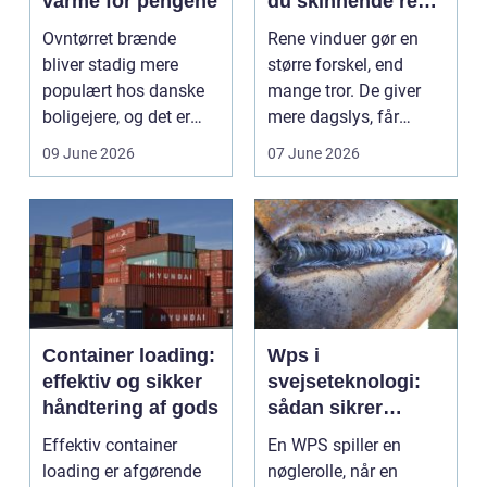
varme for pengene
du skinnende rene
ruder året rundt
Ovntørret brænde
Rene vinduer gør en
bliver stadig mere
større forskel, end
populært hos danske
mange tror. De giver
boligejere, og det er
mere dagslys, får
ikke uden grund. Når
boligen eller virksom...
09 June 2026
07 June 2026
b...
Container loading:
Wps i
effektiv og sikker
svejseteknologi:
håndtering af gods
sådan sikrer
virksomheder
Effektiv container
En WPS spiller en
kvalitet og
loading er afgørende
nøglerolle, når en
sporbarhed