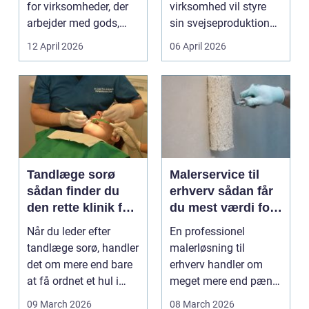
for virksomheder, der
virksomhed vil styre
arbejder med gods,
sin svejseproduktion
skrot eller ...
sikkert, ensartet og ...
12 April 2026
06 April 2026
Tandlæge sorø
Malerservice til
sådan finder du
erhverv sådan får
den rette klinik for
du mest værdi for
dig
pengene
Når du leder efter
En professionel
tandlæge sorø, handler
malerløsning til
det om mere end bare
erhverv handler om
at få ordnet et hul i
meget mere end pæne
tanden. For man...
vægge. Malerarbejde
09 March 2026
08 March 2026