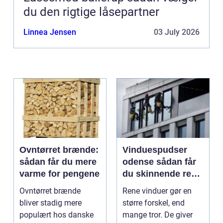
du den rigtige låsepartner
Linnea Jensen
03 July 2026
Ovntørret brænde:
Vinduespudser
sådan får du mere
odense sådan får
varme for pengene
du skinnende rene
ruder året rundt
Ovntørret brænde
Rene vinduer gør en
bliver stadig mere
større forskel, end
populært hos danske
mange tror. De giver