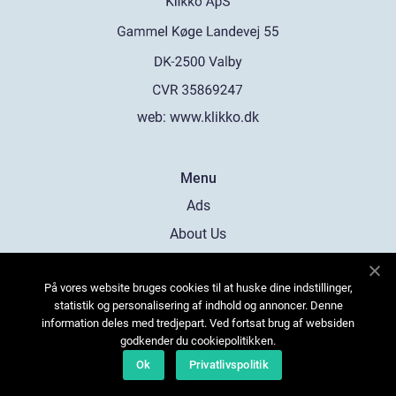
web:
www.klikko.dk
Menu
Ads
About Us
Cookies
På vores website bruges cookies til at huske dine indstillinger,
Contact
statistik og personalisering af indhold og annoncer. Denne
Sitemap
information deles med tredjepart. Ved fortsat brug af websiden
godkender du cookiepolitikken.
Ok
Privatlivspolitik