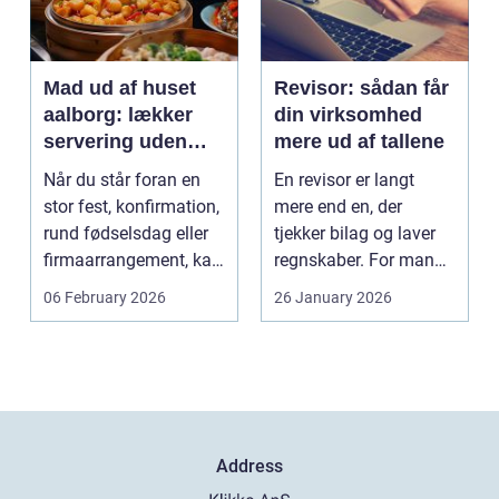
Mad ud af huset
Revisor: sådan får
aalborg: lækker
din virksomhed
servering uden
mere ud af tallene
stress
Når du står foran en
En revisor er langt
stor fest, konfirmation,
mere end en, der
rund fødselsdag eller
tjekker bilag og laver
firmaarrangement, kan
regnskaber. For mange
planlægnin...
mindre og mellemst...
06 February 2026
26 January 2026
Address