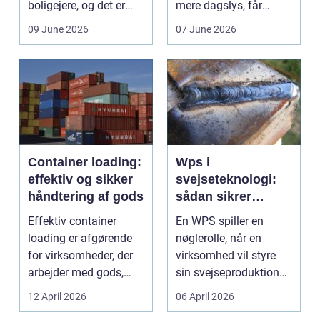
boligejere, og det er
mere dagslys, får
ikke uden grund. Når
boligen eller virksom...
09 June 2026
07 June 2026
b...
Container loading:
Wps i
effektiv og sikker
svejseteknologi:
håndtering af gods
sådan sikrer
virksomheder
Effektiv container
En WPS spiller en
kvalitet og
loading er afgørende
nøglerolle, når en
sporbarhed
for virksomheder, der
virksomhed vil styre
arbejder med gods,
sin svejseproduktion
skrot eller ...
sikkert, ensartet og ...
12 April 2026
06 April 2026