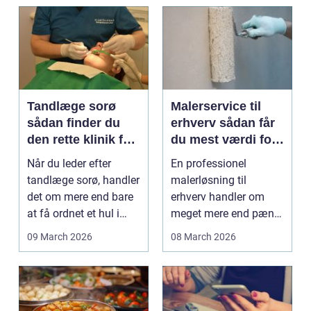
Tandlæge sorø
Malerservice til
sådan finder du
erhverv sådan får
den rette klinik for
du mest værdi for
dig
pengene
Når du leder efter
En professionel
tandlæge sorø, handler
malerløsning til
det om mere end bare
erhverv handler om
at få ordnet et hul i
meget mere end pæne
tanden. For man...
vægge. Malerarbejde
09 March 2026
08 March 2026
påvirker...