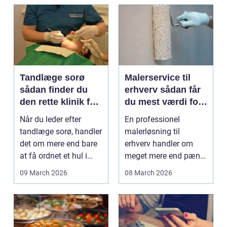
Tandlæge sorø
Malerservice til
sådan finder du
erhverv sådan får
den rette klinik for
du mest værdi for
dig
pengene
Når du leder efter
En professionel
tandlæge sorø, handler
malerløsning til
det om mere end bare
erhverv handler om
at få ordnet et hul i
meget mere end pæne
tanden. For man...
vægge. Malerarbejde
09 March 2026
08 March 2026
påvirker...