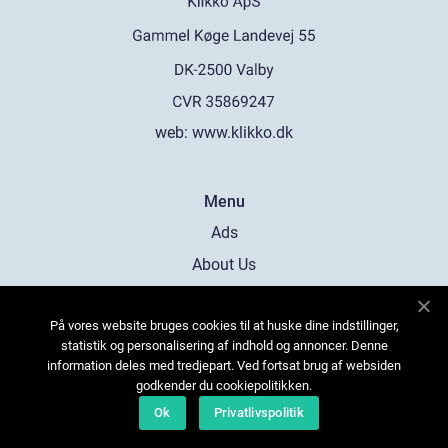
web:
www.klikko.dk
Menu
Ads
About Us
Cookies
På vores website bruges cookies til at huske dine indstillinger,
Contact
statistik og personalisering af indhold og annoncer. Denne
Sitemap
information deles med tredjepart. Ved fortsat brug af websiden
godkender du cookiepolitikken.
Ok
Privatlivspolitik