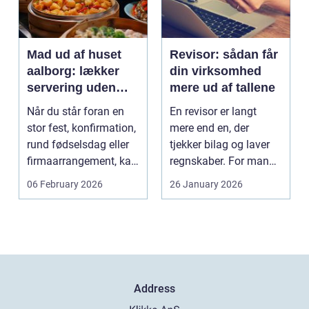
Mad ud af huset
Revisor: sådan får
aalborg: lækker
din virksomhed
servering uden
mere ud af tallene
stress
Når du står foran en
En revisor er langt
stor fest, konfirmation,
mere end en, der
rund fødselsdag eller
tjekker bilag og laver
firmaarrangement, kan
regnskaber. For mange
planlægnin...
mindre og mellemst...
06 February 2026
26 January 2026
Address