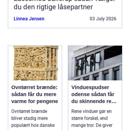
du den rigtige låsepartner
Linnea Jensen
03 July 2026
Ovntørret brænde:
Vinduespudser
sådan får du mere
odense sådan får
varme for pengene
du skinnende rene
ruder året rundt
Ovntørret brænde
Rene vinduer gør en
bliver stadig mere
større forskel, end
populært hos danske
mange tror. De giver