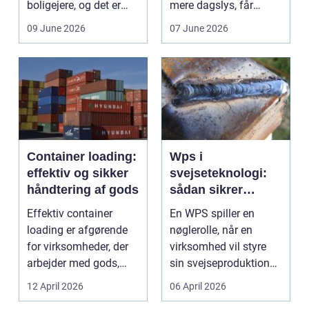
boligejere, og det er
mere dagslys, får
ikke uden grund. Når
boligen eller virksom...
09 June 2026
07 June 2026
b...
Container loading:
Wps i
effektiv og sikker
svejseteknologi:
håndtering af gods
sådan sikrer
virksomheder
Effektiv container
En WPS spiller en
kvalitet og
loading er afgørende
nøglerolle, når en
sporbarhed
for virksomheder, der
virksomhed vil styre
arbejder med gods,
sin svejseproduktion
skrot eller ...
sikkert, ensartet og ...
12 April 2026
06 April 2026