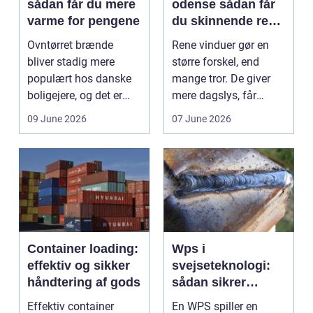
sådan får du mere
odense sådan får
varme for pengene
du skinnende rene
ruder året rundt
Ovntørret brænde
Rene vinduer gør en
bliver stadig mere
større forskel, end
populært hos danske
mange tror. De giver
boligejere, og det er
mere dagslys, får
ikke uden grund. Når
boligen eller virksom...
09 June 2026
07 June 2026
b...
Container loading:
Wps i
effektiv og sikker
svejseteknologi:
håndtering af gods
sådan sikrer
virksomheder
Effektiv container
En WPS spiller en