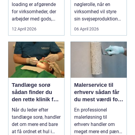
kvalitet og
loading er afgørende
nøglerolle, når en
sporbarhed
for virksomheder, der
virksomhed vil styre
arbejder med gods,
sin svejseproduktion
skrot eller ...
sikkert, ensartet og ...
12 April 2026
06 April 2026
Tandlæge sorø
Malerservice til
sådan finder du
erhverv sådan får
den rette klinik for
du mest værdi for
dig
pengene
Når du leder efter
En professionel
tandlæge sorø, handler
malerløsning til
det om mere end bare
erhverv handler om
at få ordnet et hul i
meget mere end pæne