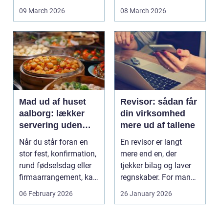
tanden. For man...
vægge. Malerarbejde
09 March 2026
08 March 2026
påvirker...
Mad ud af huset
Revisor: sådan får
aalborg: lækker
din virksomhed
servering uden
mere ud af tallene
stress
Når du står foran en
En revisor er langt
stor fest, konfirmation,
mere end en, der
rund fødselsdag eller
tjekker bilag og laver
firmaarrangement, kan
regnskaber. For mange
planlægnin...
mindre og mellemst...
06 February 2026
26 January 2026