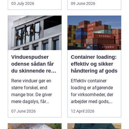
hvor vigtig ...
ikke uden grund. Når
03 July 2026
09 June 2026
b...
Vinduespudser
Container loading:
odense sådan får
effektiv og sikker
du skinnende rene
håndtering af gods
ruder året rundt
Rene vinduer gør en
Effektiv container
større forskel, end
loading er afgørende
mange tror. De giver
for virksomheder, der
mere dagslys, får
arbejder med gods,
boligen eller virksom...
skrot eller ...
07 June 2026
12 April 2026