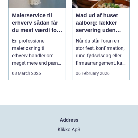
Malerservice til
Mad ud af huset
erhverv sådan får
aalborg: lækker
du mest værdi for
servering uden
pengene
stress
En professionel
Når du står foran en
malerløsning til
stor fest, konfirmation,
erhverv handler om
rund fødselsdag eller
meget mere end pæne
firmaarrangement, kan
vægge. Malerarbejde
planlægnin...
08 March 2026
06 February 2026
påvirker...
Address