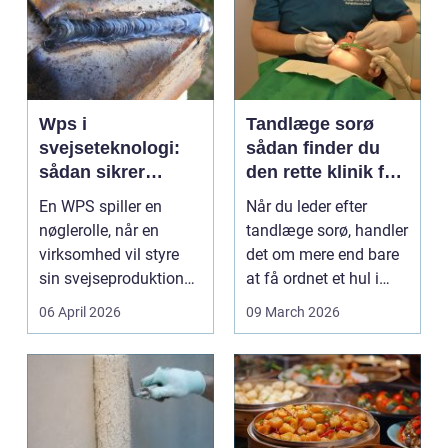
Wps i
Tandlæge sorø
svejseteknologi:
sådan finder du
sådan sikrer
den rette klinik for
virksomheder
dig
En WPS spiller en
Når du leder efter
kvalitet og
nøglerolle, når en
tandlæge sorø, handler
sporbarhed
virksomhed vil styre
det om mere end bare
sin svejseproduktion
at få ordnet et hul i
sikkert, ensartet og ...
tanden. For man...
06 April 2026
09 March 2026