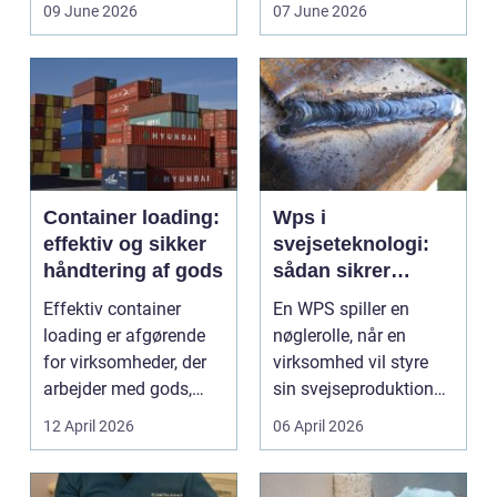
ikke uden grund. Når
boligen eller virksom...
09 June 2026
07 June 2026
b...
Container loading:
Wps i
effektiv og sikker
svejseteknologi:
håndtering af gods
sådan sikrer
virksomheder
Effektiv container
En WPS spiller en
kvalitet og
loading er afgørende
nøglerolle, når en
sporbarhed
for virksomheder, der
virksomhed vil styre
arbejder med gods,
sin svejseproduktion
skrot eller ...
sikkert, ensartet og ...
12 April 2026
06 April 2026