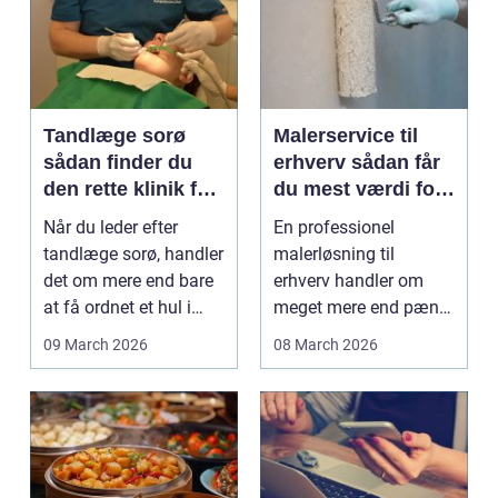
Tandlæge sorø
Malerservice til
sådan finder du
erhverv sådan får
den rette klinik for
du mest værdi for
dig
pengene
Når du leder efter
En professionel
tandlæge sorø, handler
malerløsning til
det om mere end bare
erhverv handler om
at få ordnet et hul i
meget mere end pæne
tanden. For man...
vægge. Malerarbejde
09 March 2026
08 March 2026
påvirker...