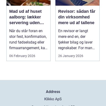
Mad ud af huset
Revisor: sådan får
aalborg: lækker
din virksomhed
servering uden
mere ud af tallene
stress
Når du står foran en
En revisor er langt
stor fest, konfirmation,
mere end en, der
rund fødselsdag eller
tjekker bilag og laver
firmaarrangement, kan
regnskaber. For mange
planlægnin...
mindre og mellemst...
06 February 2026
26 January 2026
Address