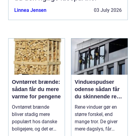
Linnea Jensen
03 July 2026
Ovntørret brænde:
Vinduespudser
sådan får du mere
odense sådan får
varme for pengene
du skinnende rene
ruder året rundt
Ovntørret brænde
Rene vinduer gør en
bliver stadig mere
større forskel, end
populært hos danske
mange tror. De giver
boligejere, og det er
mere dagslys, får