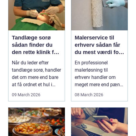
Tandlæge sorø
Malerservice til
sådan finder du
erhverv sådan får
den rette klinik for
du mest værdi for
dig
pengene
Når du leder efter
En professionel
tandlæge sorø, handler
malerløsning til
det om mere end bare
erhverv handler om
at få ordnet et hul i
meget mere end pæne
tanden. For man...
vægge. Malerarbejde
09 March 2026
08 March 2026
påvirker...