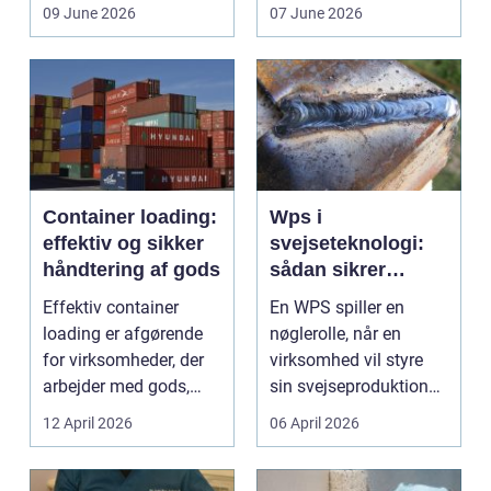
ikke uden grund. Når
boligen eller virksom...
09 June 2026
07 June 2026
b...
Container loading:
Wps i
effektiv og sikker
svejseteknologi:
håndtering af gods
sådan sikrer
virksomheder
Effektiv container
En WPS spiller en
kvalitet og
loading er afgørende
nøglerolle, når en
sporbarhed
for virksomheder, der
virksomhed vil styre
arbejder med gods,
sin svejseproduktion
skrot eller ...
sikkert, ensartet og ...
12 April 2026
06 April 2026