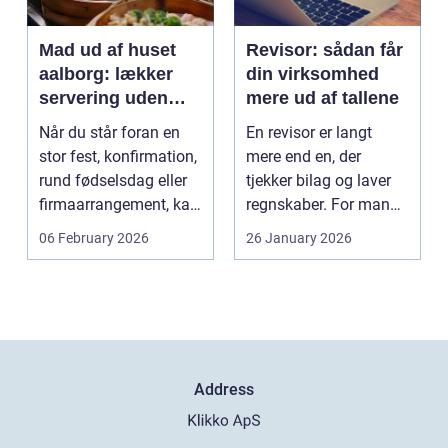
Mad ud af huset
Revisor: sådan får
aalborg: lækker
din virksomhed
servering uden
mere ud af tallene
stress
Når du står foran en
En revisor er langt
stor fest, konfirmation,
mere end en, der
rund fødselsdag eller
tjekker bilag og laver
firmaarrangement, kan
regnskaber. For mange
planlægnin...
mindre og mellemst...
06 February 2026
26 January 2026
Address