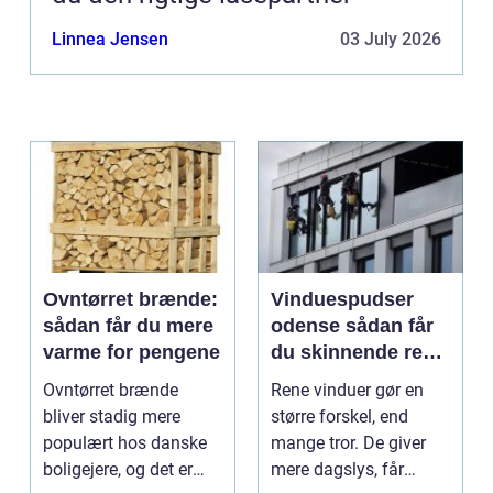
Linnea Jensen
03 July 2026
Ovntørret brænde:
Vinduespudser
sådan får du mere
odense sådan får
varme for pengene
du skinnende rene
ruder året rundt
Ovntørret brænde
Rene vinduer gør en
bliver stadig mere
større forskel, end
populært hos danske
mange tror. De giver
boligejere, og det er
mere dagslys, får