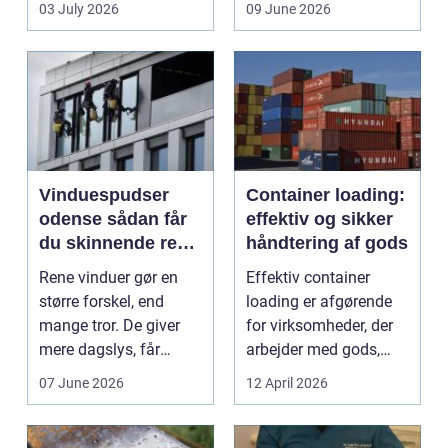
03 July 2026
09 June 2026
b...
Vinduespudser
Container loading:
odense sådan får
effektiv og sikker
du skinnende rene
håndtering af gods
ruder året rundt
Rene vinduer gør en
Effektiv container
større forskel, end
loading er afgørende
mange tror. De giver
for virksomheder, der
mere dagslys, får
arbejder med gods,
boligen eller virksom...
skrot eller ...
07 June 2026
12 April 2026