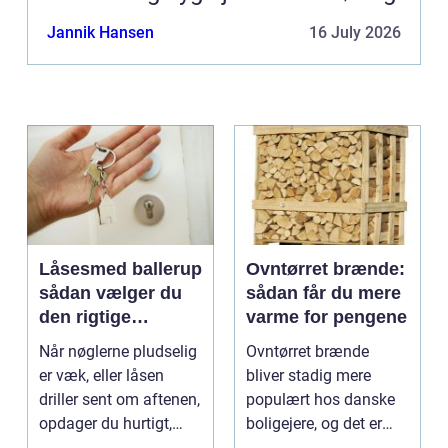
Jannik Hansen
16 July 2026
Låsesmed ballerup
Ovntørret brænde:
sådan vælger du
sådan får du mere
den rigtige
varme for pengene
låsepartner
Når nøglerne pludselig
Ovntørret brænde
er væk, eller låsen
bliver stadig mere
driller sent om aftenen,
populært hos danske
opdager du hurtigt,
boligejere, og det er
hvor vigtig ...
ikke uden grund. Når