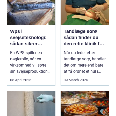
Wps i
Tandlæge sorø
svejseteknologi:
sådan finder du
sådan sikrer
den rette klinik for
virksomheder
dig
En WPS spiller en
Når du leder efter
kvalitet og
nøglerolle, når en
tandlæge sorø, handler
sporbarhed
virksomhed vil styre
det om mere end bare
sin svejseproduktion
at få ordnet et hul i
sikkert, ensartet og ...
tanden. For man...
06 April 2026
09 March 2026