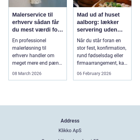
Malerservice til
Mad ud af huset
erhverv sådan får
aalborg: lækker
du mest værdi for
servering uden
pengene
stress
En professionel
Når du står foran en
malerløsning til
stor fest, konfirmation,
erhverv handler om
rund fødselsdag eller
meget mere end pæne
firmaarrangement, kan
vægge. Malerarbejde
planlægnin...
08 March 2026
06 February 2026
påvirker...
Address