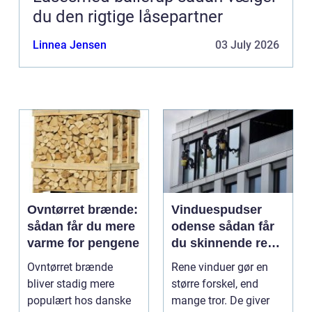
du den rigtige låsepartner
Linnea Jensen
03 July 2026
Ovntørret brænde:
Vinduespudser
sådan får du mere
odense sådan får
varme for pengene
du skinnende rene
ruder året rundt
Ovntørret brænde
Rene vinduer gør en
bliver stadig mere
større forskel, end
populært hos danske
mange tror. De giver