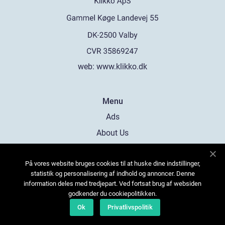
web:
www.klikko.dk
Menu
Ads
About Us
Cookies
På vores website bruges cookies til at huske dine indstillinger,
Contact
statistik og personalisering af indhold og annoncer. Denne
Sitemap
information deles med tredjepart. Ved fortsat brug af websiden
godkender du cookiepolitikken.
Ok
Privatlivspolitik