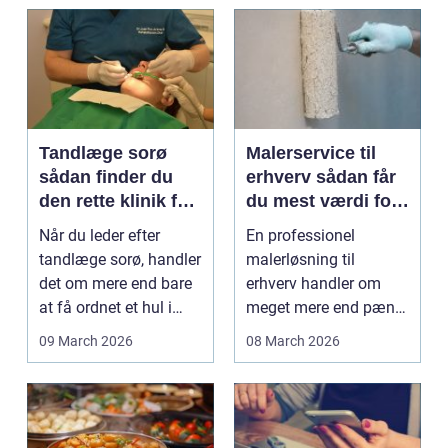
Tandlæge sorø
Malerservice til
sådan finder du
erhverv sådan får
den rette klinik for
du mest værdi for
dig
pengene
Når du leder efter
En professionel
tandlæge sorø, handler
malerløsning til
det om mere end bare
erhverv handler om
at få ordnet et hul i
meget mere end pæne
tanden. For man...
vægge. Malerarbejde
09 March 2026
08 March 2026
påvirker...