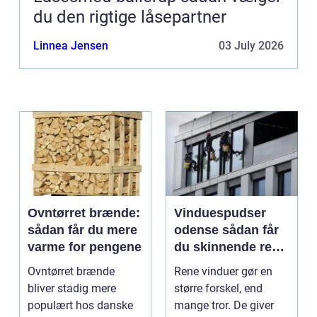
du den rigtige låsepartner
Linnea Jensen
03 July 2026
Ovntørret brænde:
Vinduespudser
sådan får du mere
odense sådan får
varme for pengene
du skinnende rene
ruder året rundt
Ovntørret brænde
Rene vinduer gør en
bliver stadig mere
større forskel, end
populært hos danske
mange tror. De giver