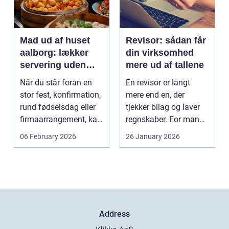
Mad ud af huset
Revisor: sådan får
aalborg: lækker
din virksomhed
servering uden
mere ud af tallene
stress
Når du står foran en
En revisor er langt
stor fest, konfirmation,
mere end en, der
rund fødselsdag eller
tjekker bilag og laver
firmaarrangement, kan
regnskaber. For mange
planlægnin...
mindre og mellemst...
06 February 2026
26 January 2026
Address