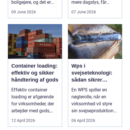
boligejere, og det er
mere dagslys, får
ikke uden grund. Når
boligen eller virksom...
09 June 2026
07 June 2026
b...
Container loading:
Wps i
effektiv og sikker
svejseteknologi:
håndtering af gods
sådan sikrer
virksomheder
Effektiv container
En WPS spiller en
kvalitet og
loading er afgørende
nøglerolle, når en
sporbarhed
for virksomheder, der
virksomhed vil styre
arbejder med gods,
sin svejseproduktion
skrot eller ...
sikkert, ensartet og ...
12 April 2026
06 April 2026