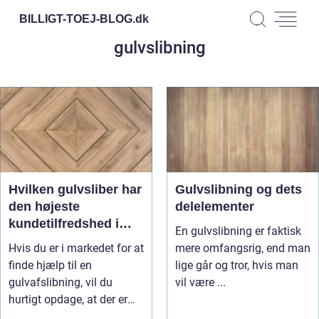
BILLIGT-TOEJ-BLOG.
dk
gulvslibning
Hvilken gulvsliber har
Gulvslibning og dets
den højeste
delelementer
kundetilfredshed i
En gulvslibning er faktisk
Ikast?
Hvis du er i markedet for at
mere omfangsrig, end man
finde hjælp til en
lige går og tror, hvis man
gulvafslibning, vil du
vil være ...
hurtigt opdage, at der er
god...