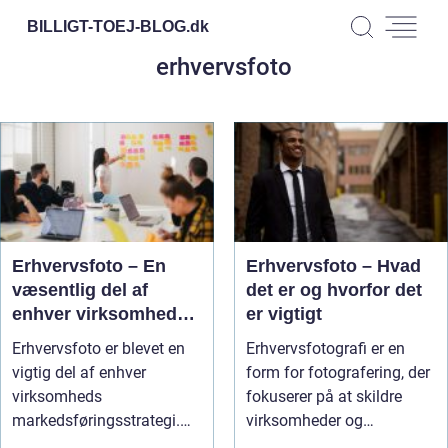
BILLIGT-TOEJ-BLOG.
dk
erhvervsfoto
Erhvervsfoto – En
Erhvervsfoto – Hvad
væsentlig del af
det er og hvorfor det
enhver virksomheds
er vigtigt
profilering
Erhvervsfoto er blevet en
Erhvervsfotografi er en
vigtig del af enhver
form for fotografering, der
virksomheds
fokuserer på at skildre
markedsføringsstrategi.
virksomheder og
Det er en måde at...
organisa...