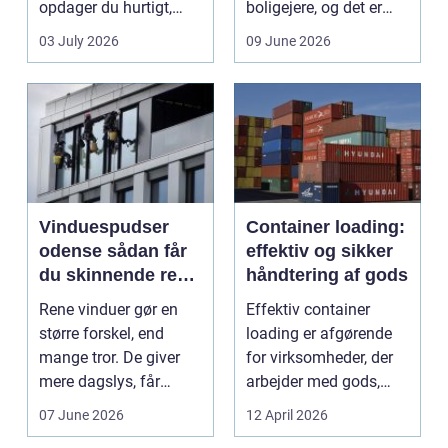
opdager du hurtigt,
boligejere, og det er
hvor vigtig ...
ikke uden grund. Når
03 July 2026
09 June 2026
b...
Vinduespudser
Container loading:
odense sådan får
effektiv og sikker
du skinnende rene
håndtering af gods
ruder året rundt
Rene vinduer gør en
Effektiv container
større forskel, end
loading er afgørende
mange tror. De giver
for virksomheder, der
mere dagslys, får
arbejder med gods,
boligen eller virksom...
skrot eller ...
07 June 2026
12 April 2026