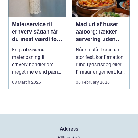
Malerservice til
Mad ud af huset
erhverv sådan får
aalborg: lækker
du mest værdi for
servering uden
pengene
stress
En professionel
Når du står foran en
malerløsning til
stor fest, konfirmation,
erhverv handler om
rund fødselsdag eller
meget mere end pæne
firmaarrangement, kan
vægge. Malerarbejde
planlægnin...
08 March 2026
06 February 2026
påvirker...
Address