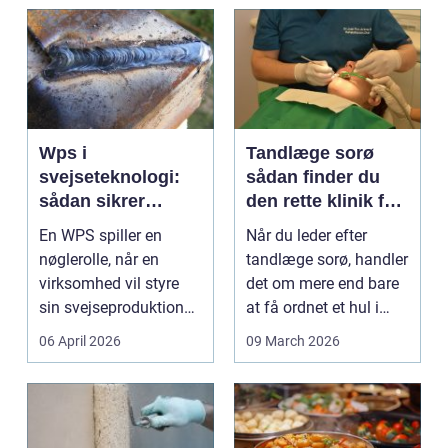
Wps i
Tandlæge sorø
svejseteknologi:
sådan finder du
sådan sikrer
den rette klinik for
virksomheder
dig
En WPS spiller en
Når du leder efter
kvalitet og
nøglerolle, når en
tandlæge sorø, handler
sporbarhed
virksomhed vil styre
det om mere end bare
sin svejseproduktion
at få ordnet et hul i
sikkert, ensartet og ...
tanden. For man...
06 April 2026
09 March 2026