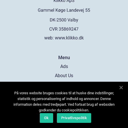
web:
www.klikko.dk
Menu
Ads
About Us
Cookies
På vores website bruges cookies til at huske dine indstillinger,
Contact
statistik og personalisering af indhold og annoncer. Denne
Sitemap
information deles med tredjepart. Ved fortsat brug af websiden
godkender du cookiepolitikken.
Ok
Privatlivspolitik